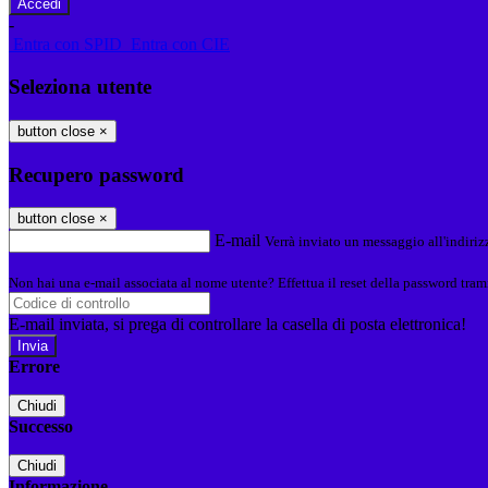
-
Entra con SPID
Entra con CIE
Seleziona utente
button close
×
Recupero password
button close
×
E-mail
Verrà inviato un messaggio all'indirizz
Non hai una e-mail associata al nome utente? Effettua il reset della password tram
E-mail inviata, si prega di controllare la casella di posta elettronica!
Errore
Chiudi
Successo
Chiudi
Informazione