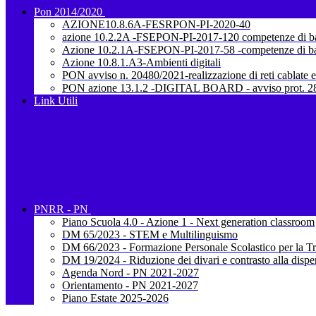
Pon 2014/2020
AZIONE10.8.6A-FESRPON-PI-2020-40
azione 10.2.2A -FSEPON-PI-2017-120 competenze di b
Azione 10.2.1A-FSEPON-PI-2017-58 -competenze di b
Azione 10.8.1.A3-Ambienti digitali
PON avviso n. 20480/2021-realizzazione di reti cablate e
PON azione 13.1.2 -DIGITAL BOARD - avviso prot. 28
Link Utili
PNRR - PN
Piano Scuola 4.0 - Azione 1 - Next generation classroom
DM 65/2023 - STEM e Multilinguismo
DM 66/2023 - Formazione Personale Scolastico per la Tr
DM 19/2024 - Riduzione dei divari e contrasto alla dispe
Agenda Nord - PN 2021-2027
Orientamento - PN 2021-2027
Piano Estate 2025-2026