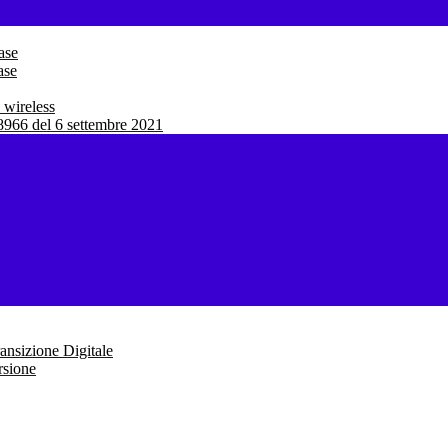
ase
ase
 wireless
966 del 6 settembre 2021
ansizione Digitale
rsione