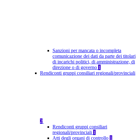
Sanzioni per mancata o incompleta
comunicazione dei dati da parte dei titolari
di incarichi politici, di amministrazione, di
direzione o di governo
1
Rendiconti gruppi consiliari regionali/provinciali
2
Rendiconti gruppi consiliari
regionali/provinciali
1
Atti degli organi di controllo
1