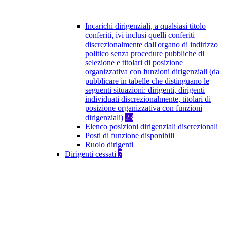
Incarichi dirigenziali, a qualsiasi titolo
conferiti, ivi inclusi quelli conferiti
discrezionalmente dall'organo di indirizzo
politico senza procedure pubbliche di
selezione e titolari di posizione
organizzativa con funzioni dirigenziali (da
pubblicare in tabelle che distinguano le
seguenti situazioni: dirigenti, dirigenti
individuati discrezionalmente, titolari di
posizione organizzativa con funzioni
dirigenziali)
23
Elenco posizioni dirigenziali discrezionali
Posti di funzione disponibili
Ruolo dirigenti
Dirigenti cessati
7