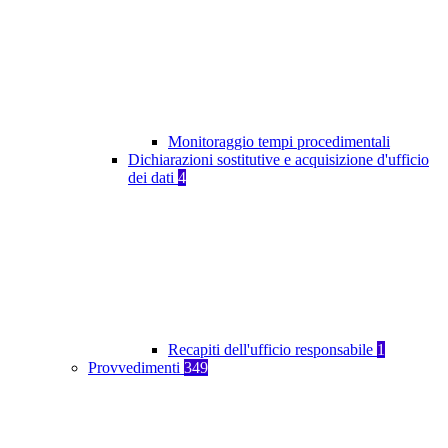
Monitoraggio tempi procedimentali
Dichiarazioni sostitutive e acquisizione d'ufficio
dei dati
4
Recapiti dell'ufficio responsabile
1
Provvedimenti
349