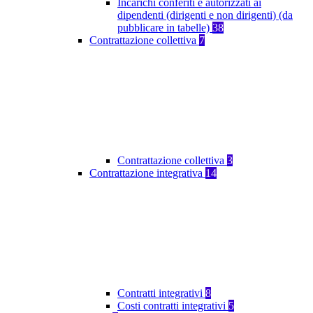
Incarichi conferiti e autorizzati ai
dipendenti (dirigenti e non dirigenti) (da
pubblicare in tabelle)
38
Contrattazione collettiva
7
Contrattazione collettiva
3
Contrattazione integrativa
14
Contratti integrativi
8
Costi contratti integrativi
5