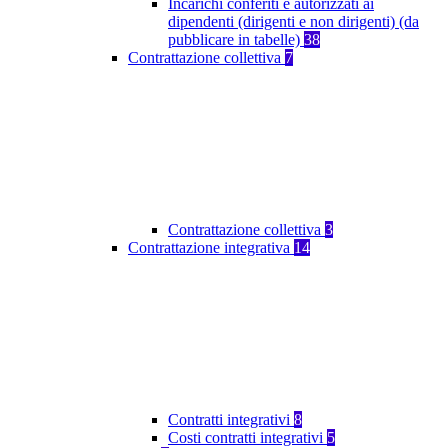
Incarichi conferiti e autorizzati ai
dipendenti (dirigenti e non dirigenti) (da
pubblicare in tabelle)
38
Contrattazione collettiva
7
Contrattazione collettiva
3
Contrattazione integrativa
14
Contratti integrativi
8
Costi contratti integrativi
5