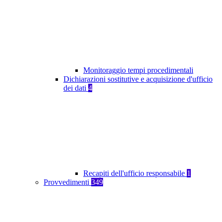
Monitoraggio tempi procedimentali
Dichiarazioni sostitutive e acquisizione d'ufficio
dei dati
4
Recapiti dell'ufficio responsabile
1
Provvedimenti
349