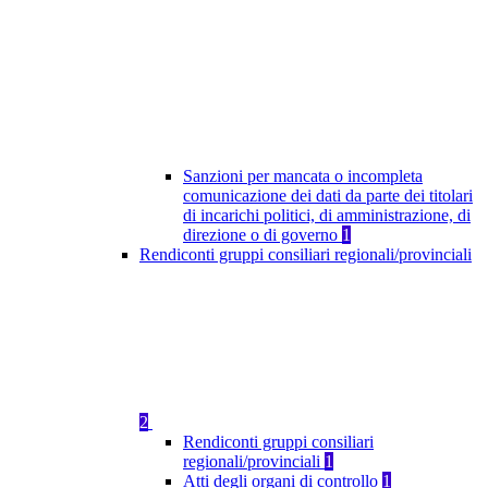
Sanzioni per mancata o incompleta
comunicazione dei dati da parte dei titolari
di incarichi politici, di amministrazione, di
direzione o di governo
1
Rendiconti gruppi consiliari regionali/provinciali
2
Rendiconti gruppi consiliari
regionali/provinciali
1
Atti degli organi di controllo
1