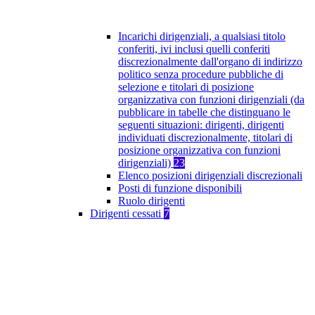
Incarichi dirigenziali, a qualsiasi titolo
conferiti, ivi inclusi quelli conferiti
discrezionalmente dall'organo di indirizzo
politico senza procedure pubbliche di
selezione e titolari di posizione
organizzativa con funzioni dirigenziali (da
pubblicare in tabelle che distinguano le
seguenti situazioni: dirigenti, dirigenti
individuati discrezionalmente, titolari di
posizione organizzativa con funzioni
dirigenziali)
23
Elenco posizioni dirigenziali discrezionali
Posti di funzione disponibili
Ruolo dirigenti
Dirigenti cessati
7