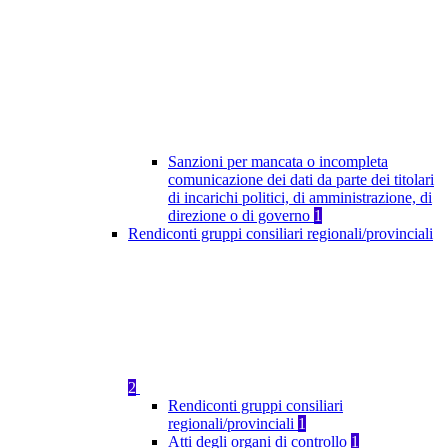
Sanzioni per mancata o incompleta
comunicazione dei dati da parte dei titolari
di incarichi politici, di amministrazione, di
direzione o di governo
1
Rendiconti gruppi consiliari regionali/provinciali
2
Rendiconti gruppi consiliari
regionali/provinciali
1
Atti degli organi di controllo
1