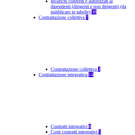
Incarichi conferiti e autorizzati ai
dipendenti (dirigenti e non dirigenti) (da
pubblicare in tabelle)
38
Contrattazione collettiva
7
Contrattazione collettiva
3
Contrattazione integrativa
14
Contratti integrativi
8
Costi contratti integrativi
5