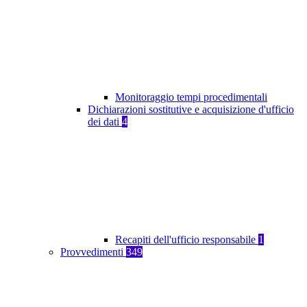
Monitoraggio tempi procedimentali
Dichiarazioni sostitutive e acquisizione d'ufficio
dei dati
4
Recapiti dell'ufficio responsabile
1
Provvedimenti
349