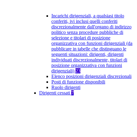
Incarichi dirigenziali, a qualsiasi titolo
conferiti, ivi inclusi quelli conferiti
discrezionalmente dall'organo di indirizzo
politico senza procedure pubbliche di
selezione e titolari di posizione
organizzativa con funzioni dirigenziali (da
pubblicare in tabelle che distinguano le
seguenti situazioni: dirigenti, dirigenti
individuati discrezionalmente, titolari di
posizione organizzativa con funzioni
dirigenziali)
23
Elenco posizioni dirigenziali discrezionali
Posti di funzione disponibili
Ruolo dirigenti
Dirigenti cessati
7