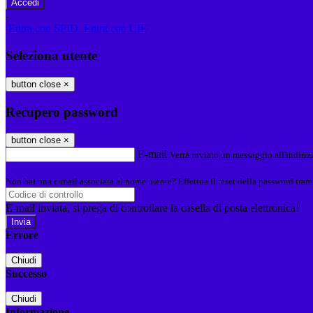
-
Entra con SPID
Entra con CIE
Seleziona utente
button close
×
Recupero password
button close
×
E-mail
Verrà inviato un messaggio all'indirizz
Non hai una e-mail associata al nome utente? Effettua il reset della password tram
E-mail inviata, si prega di controllare la casella di posta elettronica!
Errore
Chiudi
Successo
Chiudi
Informazione