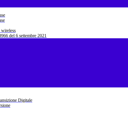
ase
ase
 wireless
966 del 6 settembre 2021
ansizione Digitale
rsione