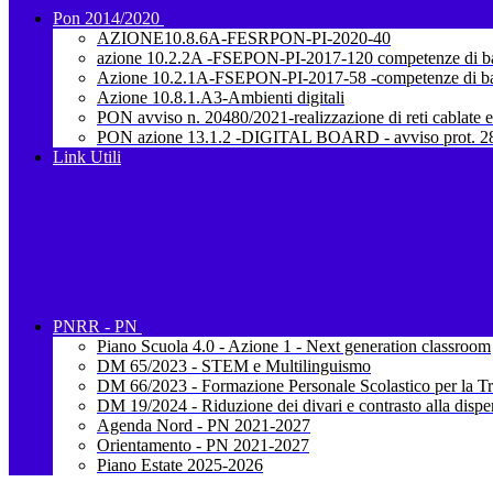
Pon 2014/2020
AZIONE10.8.6A-FESRPON-PI-2020-40
azione 10.2.2A -FSEPON-PI-2017-120 competenze di b
Azione 10.2.1A-FSEPON-PI-2017-58 -competenze di b
Azione 10.8.1.A3-Ambienti digitali
PON avviso n. 20480/2021-realizzazione di reti cablate e
PON azione 13.1.2 -DIGITAL BOARD - avviso prot. 28
Link Utili
PNRR - PN
Piano Scuola 4.0 - Azione 1 - Next generation classroom
DM 65/2023 - STEM e Multilinguismo
DM 66/2023 - Formazione Personale Scolastico per la Tr
DM 19/2024 - Riduzione dei divari e contrasto alla dispe
Agenda Nord - PN 2021-2027
Orientamento - PN 2021-2027
Piano Estate 2025-2026