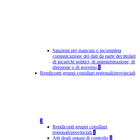
Sanzioni per mancata o incompleta
comunicazione dei dati da parte dei titolari
di incarichi politici, di amministrazione, di
direzione o di governo
1
Rendiconti gruppi consiliari regionali/provinciali
2
Rendiconti gruppi consiliari
regionali/provinciali
1
Atti degli organi di controllo
1