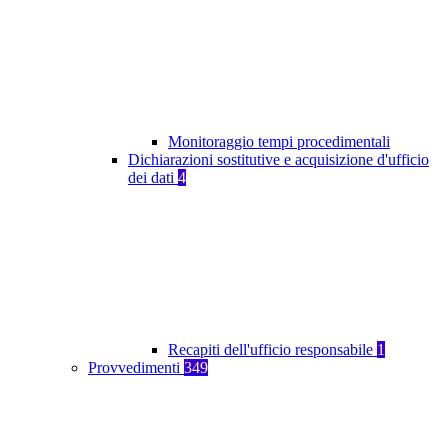
Monitoraggio tempi procedimentali
Dichiarazioni sostitutive e acquisizione d'ufficio
dei dati
4
Recapiti dell'ufficio responsabile
1
Provvedimenti
349