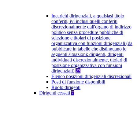
Incarichi dirigenziali, a qualsiasi titolo
conferiti, ivi inclusi quelli conferiti
discrezionalmente dall'organo di indirizzo
politico senza procedure pubbliche di
selezione e titolari di posizione
organizzativa con funzioni dirigenziali (da
pubblicare in tabelle che distinguano le
seguenti situazioni: dirigenti, dirigenti
individuati discrezionalmente, titolari di
posizione organizzativa con funzioni
dirigenziali)
23
Elenco posizioni dirigenziali discrezionali
Posti di funzione disponibili
Ruolo dirigenti
Dirigenti cessati
7