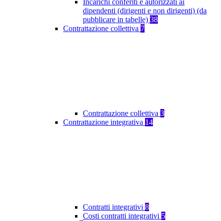
Incarichi conferiti e autorizzati ai
dipendenti (dirigenti e non dirigenti) (da
pubblicare in tabelle)
38
Contrattazione collettiva
7
Contrattazione collettiva
3
Contrattazione integrativa
14
Contratti integrativi
8
Costi contratti integrativi
5