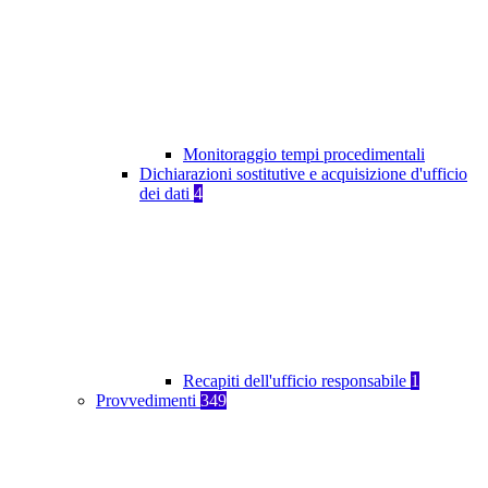
Monitoraggio tempi procedimentali
Dichiarazioni sostitutive e acquisizione d'ufficio
dei dati
4
Recapiti dell'ufficio responsabile
1
Provvedimenti
349