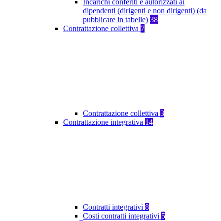
Incarichi conferiti e autorizzati ai
dipendenti (dirigenti e non dirigenti) (da
pubblicare in tabelle)
38
Contrattazione collettiva
7
Contrattazione collettiva
3
Contrattazione integrativa
14
Contratti integrativi
8
Costi contratti integrativi
5