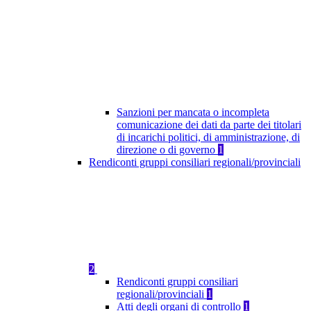
Sanzioni per mancata o incompleta
comunicazione dei dati da parte dei titolari
di incarichi politici, di amministrazione, di
direzione o di governo
1
Rendiconti gruppi consiliari regionali/provinciali
2
Rendiconti gruppi consiliari
regionali/provinciali
1
Atti degli organi di controllo
1