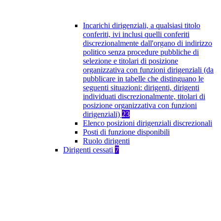
Incarichi dirigenziali, a qualsiasi titolo
conferiti, ivi inclusi quelli conferiti
discrezionalmente dall'organo di indirizzo
politico senza procedure pubbliche di
selezione e titolari di posizione
organizzativa con funzioni dirigenziali (da
pubblicare in tabelle che distinguano le
seguenti situazioni: dirigenti, dirigenti
individuati discrezionalmente, titolari di
posizione organizzativa con funzioni
dirigenziali)
23
Elenco posizioni dirigenziali discrezionali
Posti di funzione disponibili
Ruolo dirigenti
Dirigenti cessati
7