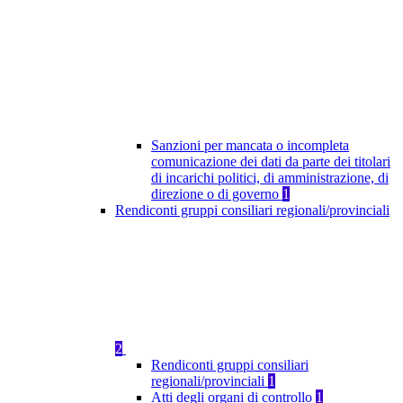
Sanzioni per mancata o incompleta
comunicazione dei dati da parte dei titolari
di incarichi politici, di amministrazione, di
direzione o di governo
1
Rendiconti gruppi consiliari regionali/provinciali
2
Rendiconti gruppi consiliari
regionali/provinciali
1
Atti degli organi di controllo
1