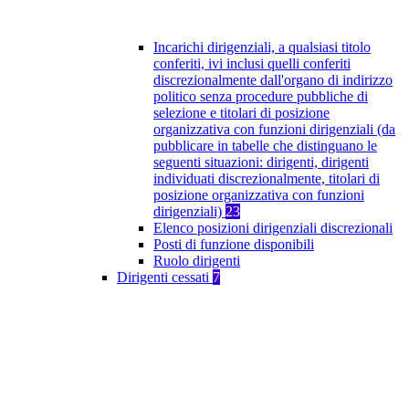
Incarichi dirigenziali, a qualsiasi titolo
conferiti, ivi inclusi quelli conferiti
discrezionalmente dall'organo di indirizzo
politico senza procedure pubbliche di
selezione e titolari di posizione
organizzativa con funzioni dirigenziali (da
pubblicare in tabelle che distinguano le
seguenti situazioni: dirigenti, dirigenti
individuati discrezionalmente, titolari di
posizione organizzativa con funzioni
dirigenziali)
23
Elenco posizioni dirigenziali discrezionali
Posti di funzione disponibili
Ruolo dirigenti
Dirigenti cessati
7