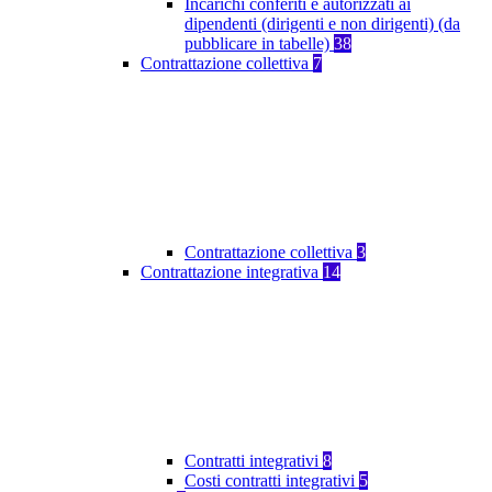
Incarichi conferiti e autorizzati ai
dipendenti (dirigenti e non dirigenti) (da
pubblicare in tabelle)
38
Contrattazione collettiva
7
Contrattazione collettiva
3
Contrattazione integrativa
14
Contratti integrativi
8
Costi contratti integrativi
5