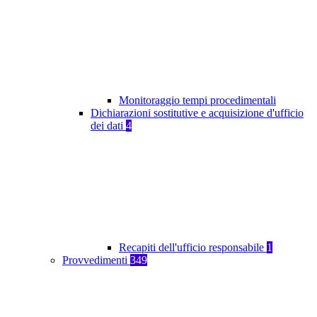
Monitoraggio tempi procedimentali
Dichiarazioni sostitutive e acquisizione d'ufficio
dei dati
4
Recapiti dell'ufficio responsabile
1
Provvedimenti
349