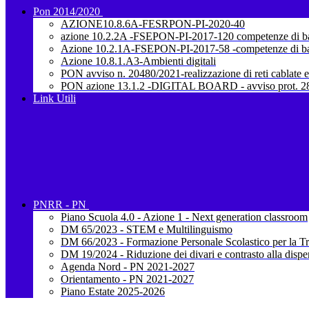
Pon 2014/2020
AZIONE10.8.6A-FESRPON-PI-2020-40
azione 10.2.2A -FSEPON-PI-2017-120 competenze di b
Azione 10.2.1A-FSEPON-PI-2017-58 -competenze di b
Azione 10.8.1.A3-Ambienti digitali
PON avviso n. 20480/2021-realizzazione di reti cablate e
PON azione 13.1.2 -DIGITAL BOARD - avviso prot. 28
Link Utili
PNRR - PN
Piano Scuola 4.0 - Azione 1 - Next generation classroom
DM 65/2023 - STEM e Multilinguismo
DM 66/2023 - Formazione Personale Scolastico per la Tr
DM 19/2024 - Riduzione dei divari e contrasto alla dispe
Agenda Nord - PN 2021-2027
Orientamento - PN 2021-2027
Piano Estate 2025-2026