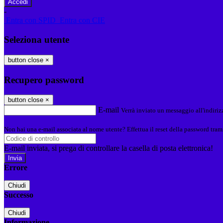
-
Entra con SPID
Entra con CIE
Seleziona utente
button close
×
Recupero password
button close
×
E-mail
Verrà inviato un messaggio all'indirizz
Non hai una e-mail associata al nome utente? Effettua il reset della password tram
E-mail inviata, si prega di controllare la casella di posta elettronica!
Errore
Chiudi
Successo
Chiudi
Informazione