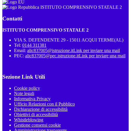
ISTITUTO COMPRENSIVO STATALE 2
Contatti
ISTITUTO COMPRENSIVO STATALE 2
VIA S. DEFENDENTE 29 - 15011 ACQUI TERME(AL)
Tel:
0144 311381
Email:
alic837005@istruzione.it
Link per inviare una mail
PEC:
alic837005@pec.istruzione.it
Link per inviare una mail
Sezione Link Utili
Cookie policy
Note legali
Informativa Privacy
Ufficio Relazioni con il Pubblico
Dichiarazione di accessibilità
Obiettivi di accessibilità
Whistleblowing
Gestione consensi cookie
Amministrazione trasparente