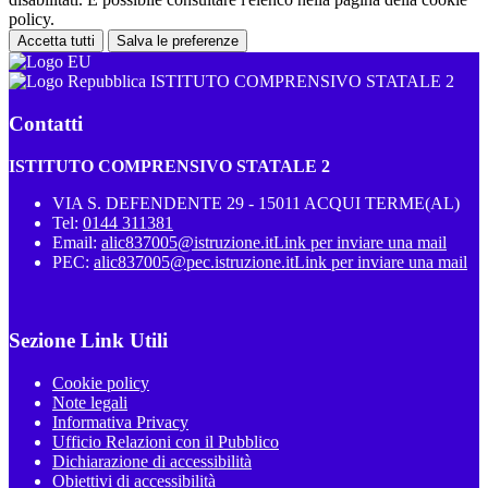
policy.
Accetta tutti
Salva le preferenze
ISTITUTO COMPRENSIVO STATALE 2
Contatti
ISTITUTO COMPRENSIVO STATALE 2
VIA S. DEFENDENTE 29 - 15011 ACQUI TERME(AL)
Tel:
0144 311381
Email:
alic837005@istruzione.it
Link per inviare una mail
PEC:
alic837005@pec.istruzione.it
Link per inviare una mail
Sezione Link Utili
Cookie policy
Note legali
Informativa Privacy
Ufficio Relazioni con il Pubblico
Dichiarazione di accessibilità
Obiettivi di accessibilità