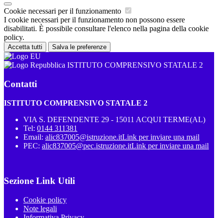
Cookie necessari per il funzionamento
I cookie necessari per il funzionamento non possono essere
disabilitati. È possibile consultare l'elenco nella pagina della cookie
policy.
Accetta tutti
Salva le preferenze
ISTITUTO COMPRENSIVO STATALE 2
Contatti
ISTITUTO COMPRENSIVO STATALE 2
VIA S. DEFENDENTE 29 - 15011 ACQUI TERME(AL)
Tel:
0144 311381
Email:
alic837005@istruzione.it
Link per inviare una mail
PEC:
alic837005@pec.istruzione.it
Link per inviare una mail
Sezione Link Utili
Cookie policy
Note legali
Informativa Privacy