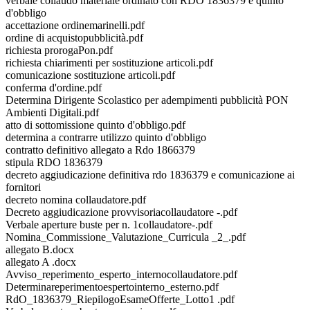
verbale collaudo materiale ordinato con RDO 1836379 e quinto
d'obbligo
accettazione ordinemarinelli.pdf
ordine di acquistopubblicità.pdf
richiesta prorogaPon.pdf
richiesta chiarimenti per sostituzione articoli.pdf
comunicazione sostituzione articoli.pdf
conferma d'ordine.pdf
Determina Dirigente Scolastico per adempimenti pubblicità PON
Ambienti Digitali.pdf
atto di sottomissione quinto d'obbligo.pdf
determina a contrarre utilizzo quinto d'obbligo
contratto definitivo allegato a Rdo 1866379
stipula RDO 1836379
decreto aggiudicazione definitiva rdo 1836379 e comunicazione ai
fornitori
decreto nomina collaudatore.pdf
Decreto aggiudicazione provvisoriacollaudatore -.pdf
Verbale aperture buste per n. 1collaudatore-.pdf
Nomina_Commissione_Valutazione_Curricula _2_.pdf
allegato B.docx
allegato A .docx
Avviso_reperimento_esperto_internocollaudatore.pdf
Determinareperimentoespertointerno_esterno.pdf
RdO_1836379_RiepilogoEsameOfferte_Lotto1 .pdf