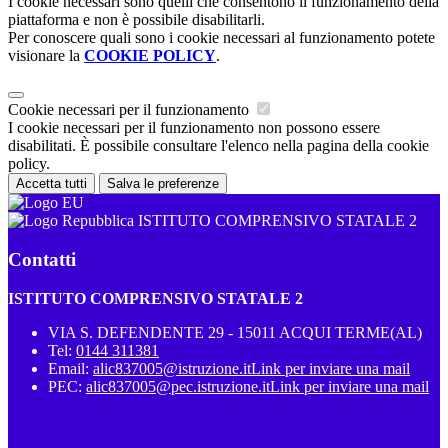
I cookie necessari sono quelli che consentono il funzionamento della
piattaforma e non è possibile disabilitarli.
Per conoscere quali sono i cookie necessari al funzionamento potete
visionare la
COOKIE POLICY
.
Cookie necessari per il funzionamento
I cookie necessari per il funzionamento non possono essere
disabilitati. È possibile consultare l'elenco nella pagina della cookie
policy.
Accetta tutti
Salva le preferenze
ISTITUTO COMPRENSIVO STATALE 2
Contatti
ISTITUTO COMPRENSIVO STATALE 2
VIA S. DEFENDENTE 29 - 15011 ACQUI TERME(AL)
Tel:
0144 311381
Email:
alic837005@istruzione.it
Link per inviare una mail
PEC:
alic837005@pec.istruzione.it
Link per inviare una mail