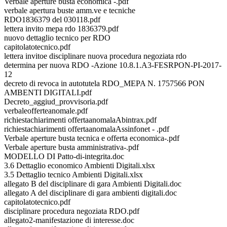
Verbale aperture busta economica -.pdf
verbale apertura buste amm.ve e tecniche
RDO1836379 del 030118.pdf
lettera invito mepa rdo 1836379.pdf
nuovo dettaglio tecnico per RDO
capitolatotecnico.pdf
lettera invitoe disciplinare nuova procedura negoziata rdo
determina per nuova RDO -Azione 10.8.1.A3-FESRPON-PI-2017-
12
decreto di revoca in autotutela RDO_MEPA N. 1757566 PON
AMBENTI DIGITALI.pdf
Decreto_aggiud_provvisoria.pdf
verbaleofferteanomale.pdf
richiestachiarimenti offertaanomalaAbintrax.pdf
richiestachiarimenti offertaanomalaAssinfonet - .pdf
Verbale aperture busta tecnica e offerta economica-.pdf
Verbale aperture busta amministrativa-.pdf
MODELLO DI Patto-di-integrita.doc
3.6 Dettaglio economico Ambienti Digitali.xlsx
3.5 Dettaglio tecnico Ambienti Digitali.xlsx
allegato B del disciplinare di gara Ambienti Digitali.doc
allegato A del disciplinare di gara ambienti digitali.doc
capitolatotecnico.pdf
disciplinare procedura negoziata RDO.pdf
allegato2-manifestazione di interesse.doc