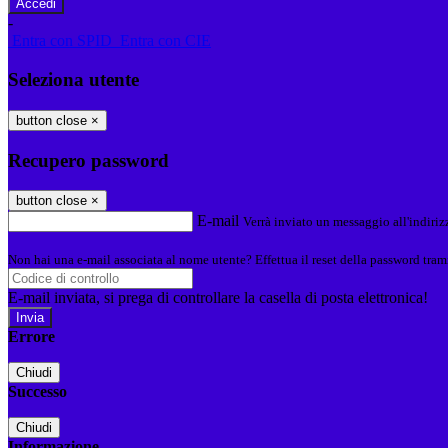
-
Entra con SPID
Entra con CIE
Seleziona utente
button close
×
Recupero password
button close
×
E-mail
Verrà inviato un messaggio all'indirizz
Non hai una e-mail associata al nome utente? Effettua il reset della password tram
E-mail inviata, si prega di controllare la casella di posta elettronica!
Errore
Chiudi
Successo
Chiudi
Informazione