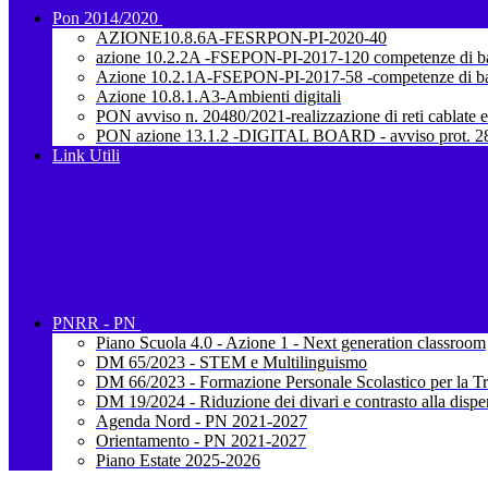
Pon 2014/2020
AZIONE10.8.6A-FESRPON-PI-2020-40
azione 10.2.2A -FSEPON-PI-2017-120 competenze di b
Azione 10.2.1A-FSEPON-PI-2017-58 -competenze di b
Azione 10.8.1.A3-Ambienti digitali
PON avviso n. 20480/2021-realizzazione di reti cablate e
PON azione 13.1.2 -DIGITAL BOARD - avviso prot. 28
Link Utili
PNRR - PN
Piano Scuola 4.0 - Azione 1 - Next generation classroom
DM 65/2023 - STEM e Multilinguismo
DM 66/2023 - Formazione Personale Scolastico per la Tr
DM 19/2024 - Riduzione dei divari e contrasto alla dispe
Agenda Nord - PN 2021-2027
Orientamento - PN 2021-2027
Piano Estate 2025-2026