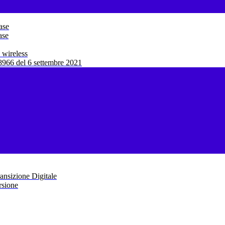
ase
ase
 wireless
966 del 6 settembre 2021
ansizione Digitale
rsione