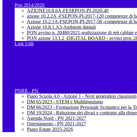
Pon 2014/2020
AZIONE10.8.6A-FESRPON-PI-2020-40
azione 10.2.2A -FSEPON-PI-2017-120 competenze di b
Azione 10.2.1A-FSEPON-PI-2017-58 -competenze di b
Azione 10.8.1.A3-Ambienti digitali
PON avviso n. 20480/2021-realizzazione di reti cablate e
PON azione 13.1.2 -DIGITAL BOARD - avviso prot. 28
Link Utili
PNRR - PN
Piano Scuola 4.0 - Azione 1 - Next generation classroom
DM 65/2023 - STEM e Multilinguismo
DM 66/2023 - Formazione Personale Scolastico per la Tr
DM 19/2024 - Riduzione dei divari e contrasto alla dispe
Agenda Nord - PN 2021-2027
Orientamento - PN 2021-2027
Piano Estate 2025-2026