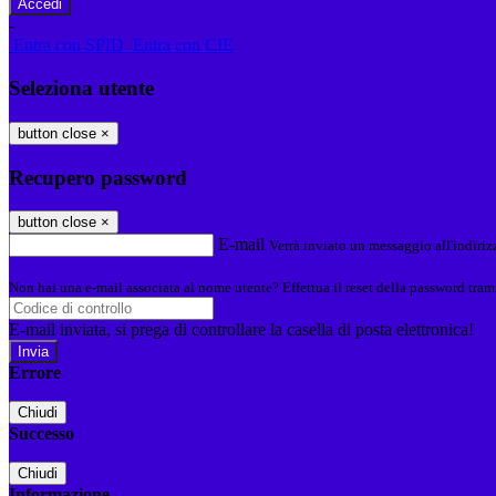
-
Entra con SPID
Entra con CIE
Seleziona utente
button close
×
Recupero password
button close
×
E-mail
Verrà inviato un messaggio all'indirizz
Non hai una e-mail associata al nome utente? Effettua il reset della password tram
E-mail inviata, si prega di controllare la casella di posta elettronica!
Errore
Chiudi
Successo
Chiudi
Informazione