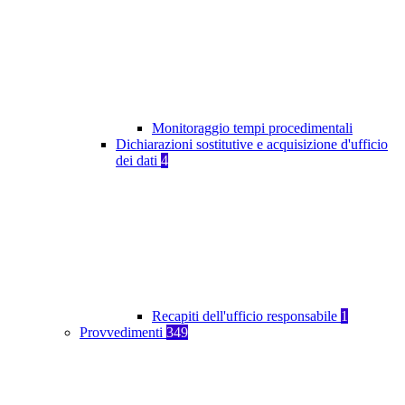
Monitoraggio tempi procedimentali
Dichiarazioni sostitutive e acquisizione d'ufficio
dei dati
4
Recapiti dell'ufficio responsabile
1
Provvedimenti
349