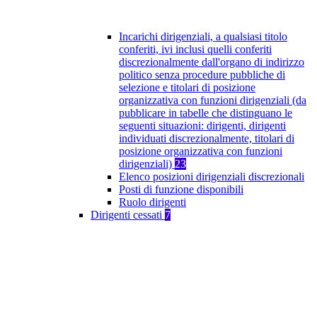
Incarichi dirigenziali, a qualsiasi titolo
conferiti, ivi inclusi quelli conferiti
discrezionalmente dall'organo di indirizzo
politico senza procedure pubbliche di
selezione e titolari di posizione
organizzativa con funzioni dirigenziali (da
pubblicare in tabelle che distinguano le
seguenti situazioni: dirigenti, dirigenti
individuati discrezionalmente, titolari di
posizione organizzativa con funzioni
dirigenziali)
23
Elenco posizioni dirigenziali discrezionali
Posti di funzione disponibili
Ruolo dirigenti
Dirigenti cessati
7