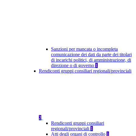
Sanzioni per mancata o incompleta
comunicazione dei dati da parte dei titolari
di incarichi politici, di amministrazione, di
direzione o di governo
1
Rendiconti gruppi consiliari regionali/provinciali
2
Rendiconti gruppi consiliari
regionali/provinciali
1
Atti degli organi di controllo
1