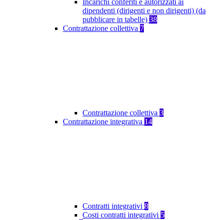
Incarichi conferiti e autorizzati ai
dipendenti (dirigenti e non dirigenti) (da
pubblicare in tabelle)
38
Contrattazione collettiva
7
Contrattazione collettiva
3
Contrattazione integrativa
14
Contratti integrativi
8
Costi contratti integrativi
5