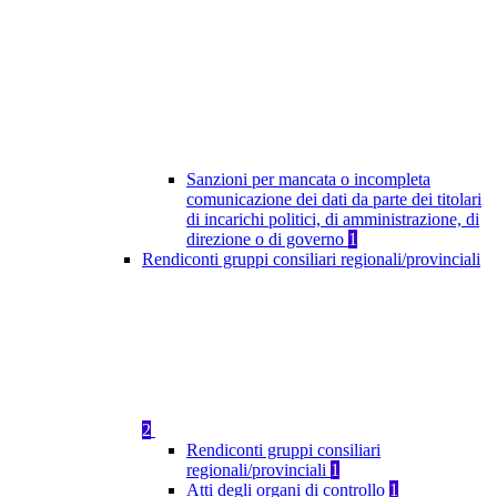
Sanzioni per mancata o incompleta
comunicazione dei dati da parte dei titolari
di incarichi politici, di amministrazione, di
direzione o di governo
1
Rendiconti gruppi consiliari regionali/provinciali
2
Rendiconti gruppi consiliari
regionali/provinciali
1
Atti degli organi di controllo
1