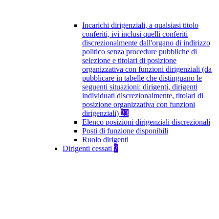
Incarichi dirigenziali, a qualsiasi titolo
conferiti, ivi inclusi quelli conferiti
discrezionalmente dall'organo di indirizzo
politico senza procedure pubbliche di
selezione e titolari di posizione
organizzativa con funzioni dirigenziali (da
pubblicare in tabelle che distinguano le
seguenti situazioni: dirigenti, dirigenti
individuati discrezionalmente, titolari di
posizione organizzativa con funzioni
dirigenziali)
23
Elenco posizioni dirigenziali discrezionali
Posti di funzione disponibili
Ruolo dirigenti
Dirigenti cessati
7