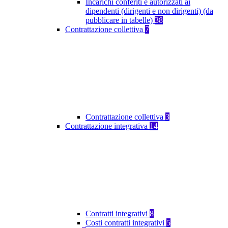
Incarichi conferiti e autorizzati ai
dipendenti (dirigenti e non dirigenti) (da
pubblicare in tabelle)
38
Contrattazione collettiva
7
Contrattazione collettiva
3
Contrattazione integrativa
14
Contratti integrativi
8
Costi contratti integrativi
5