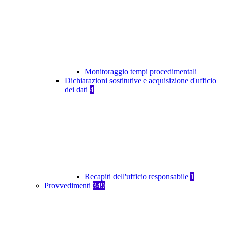
Monitoraggio tempi procedimentali
Dichiarazioni sostitutive e acquisizione d'ufficio
dei dati
4
Recapiti dell'ufficio responsabile
1
Provvedimenti
349