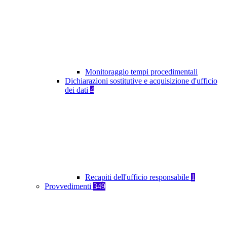
Monitoraggio tempi procedimentali
Dichiarazioni sostitutive e acquisizione d'ufficio
dei dati
4
Recapiti dell'ufficio responsabile
1
Provvedimenti
349