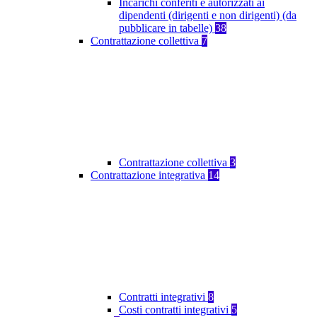
Incarichi conferiti e autorizzati ai
dipendenti (dirigenti e non dirigenti) (da
pubblicare in tabelle)
38
Contrattazione collettiva
7
Contrattazione collettiva
3
Contrattazione integrativa
14
Contratti integrativi
8
Costi contratti integrativi
5