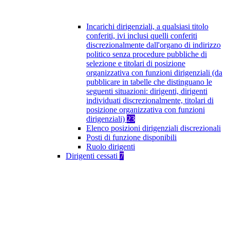
Incarichi dirigenziali, a qualsiasi titolo
conferiti, ivi inclusi quelli conferiti
discrezionalmente dall'organo di indirizzo
politico senza procedure pubbliche di
selezione e titolari di posizione
organizzativa con funzioni dirigenziali (da
pubblicare in tabelle che distinguano le
seguenti situazioni: dirigenti, dirigenti
individuati discrezionalmente, titolari di
posizione organizzativa con funzioni
dirigenziali)
23
Elenco posizioni dirigenziali discrezionali
Posti di funzione disponibili
Ruolo dirigenti
Dirigenti cessati
7