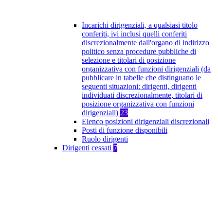
Incarichi dirigenziali, a qualsiasi titolo
conferiti, ivi inclusi quelli conferiti
discrezionalmente dall'organo di indirizzo
politico senza procedure pubbliche di
selezione e titolari di posizione
organizzativa con funzioni dirigenziali (da
pubblicare in tabelle che distinguano le
seguenti situazioni: dirigenti, dirigenti
individuati discrezionalmente, titolari di
posizione organizzativa con funzioni
dirigenziali)
23
Elenco posizioni dirigenziali discrezionali
Posti di funzione disponibili
Ruolo dirigenti
Dirigenti cessati
7