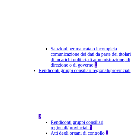
Sanzioni per mancata o incompleta
comunicazione dei dati da parte dei titolari
di incarichi politici, di amministrazione, di
direzione o di governo
1
Rendiconti gruppi consiliari regionali/provinciali
2
Rendiconti gruppi consiliari
regionali/provinciali
1
Atti degli organi di controllo
1