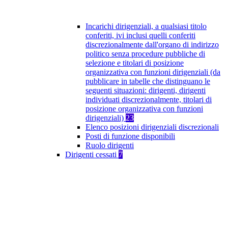
Incarichi dirigenziali, a qualsiasi titolo
conferiti, ivi inclusi quelli conferiti
discrezionalmente dall'organo di indirizzo
politico senza procedure pubbliche di
selezione e titolari di posizione
organizzativa con funzioni dirigenziali (da
pubblicare in tabelle che distinguano le
seguenti situazioni: dirigenti, dirigenti
individuati discrezionalmente, titolari di
posizione organizzativa con funzioni
dirigenziali)
23
Elenco posizioni dirigenziali discrezionali
Posti di funzione disponibili
Ruolo dirigenti
Dirigenti cessati
7