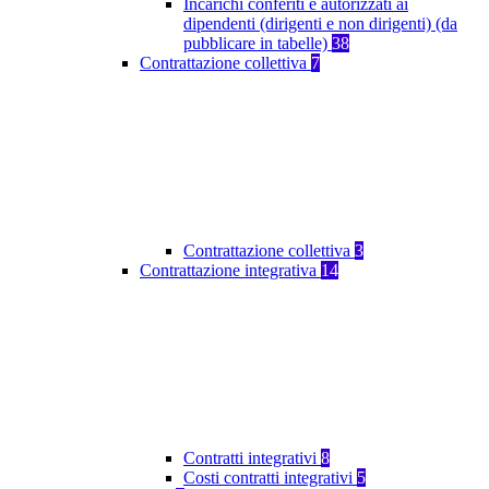
Incarichi conferiti e autorizzati ai
dipendenti (dirigenti e non dirigenti) (da
pubblicare in tabelle)
38
Contrattazione collettiva
7
Contrattazione collettiva
3
Contrattazione integrativa
14
Contratti integrativi
8
Costi contratti integrativi
5