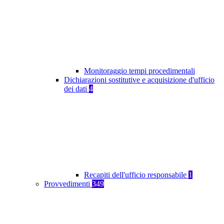
Monitoraggio tempi procedimentali
Dichiarazioni sostitutive e acquisizione d'ufficio
dei dati
4
Recapiti dell'ufficio responsabile
1
Provvedimenti
349