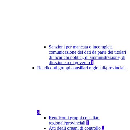
Sanzioni per mancata o incompleta
comunicazione dei dati da parte dei titolari
di incarichi politici, di amministrazione, di
direzione o di governo
1
Rendiconti gruppi consiliari regionali/provinciali
2
Rendiconti gruppi consiliari
regionali/provinciali
1
Atti degli organi di controllo
1