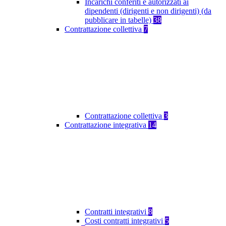
Incarichi conferiti e autorizzati ai
dipendenti (dirigenti e non dirigenti) (da
pubblicare in tabelle)
38
Contrattazione collettiva
7
Contrattazione collettiva
3
Contrattazione integrativa
14
Contratti integrativi
8
Costi contratti integrativi
5