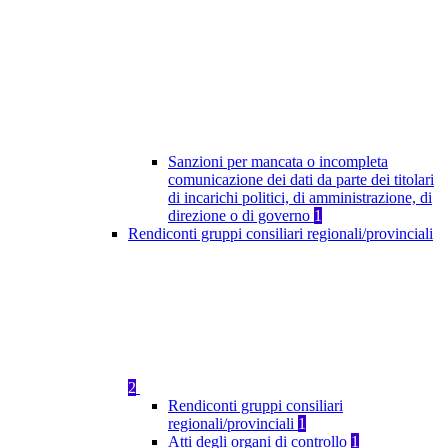
Sanzioni per mancata o incompleta
comunicazione dei dati da parte dei titolari
di incarichi politici, di amministrazione, di
direzione o di governo
1
Rendiconti gruppi consiliari regionali/provinciali
2
Rendiconti gruppi consiliari
regionali/provinciali
1
Atti degli organi di controllo
1