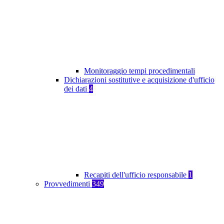
Monitoraggio tempi procedimentali
Dichiarazioni sostitutive e acquisizione d'ufficio
dei dati
4
Recapiti dell'ufficio responsabile
1
Provvedimenti
349