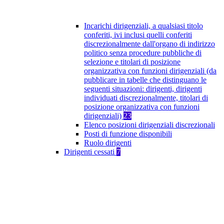
Incarichi dirigenziali, a qualsiasi titolo
conferiti, ivi inclusi quelli conferiti
discrezionalmente dall'organo di indirizzo
politico senza procedure pubbliche di
selezione e titolari di posizione
organizzativa con funzioni dirigenziali (da
pubblicare in tabelle che distinguano le
seguenti situazioni: dirigenti, dirigenti
individuati discrezionalmente, titolari di
posizione organizzativa con funzioni
dirigenziali)
23
Elenco posizioni dirigenziali discrezionali
Posti di funzione disponibili
Ruolo dirigenti
Dirigenti cessati
7