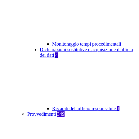
Monitoraggio tempi procedimentali
Dichiarazioni sostitutive e acquisizione d'ufficio
dei dati
4
Recapiti dell'ufficio responsabile
1
Provvedimenti
349