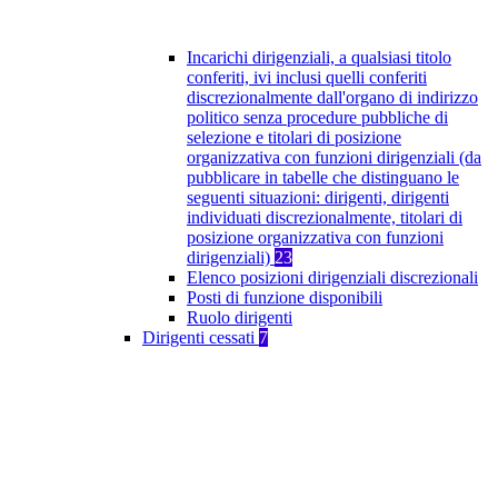
Incarichi dirigenziali, a qualsiasi titolo
conferiti, ivi inclusi quelli conferiti
discrezionalmente dall'organo di indirizzo
politico senza procedure pubbliche di
selezione e titolari di posizione
organizzativa con funzioni dirigenziali (da
pubblicare in tabelle che distinguano le
seguenti situazioni: dirigenti, dirigenti
individuati discrezionalmente, titolari di
posizione organizzativa con funzioni
dirigenziali)
23
Elenco posizioni dirigenziali discrezionali
Posti di funzione disponibili
Ruolo dirigenti
Dirigenti cessati
7