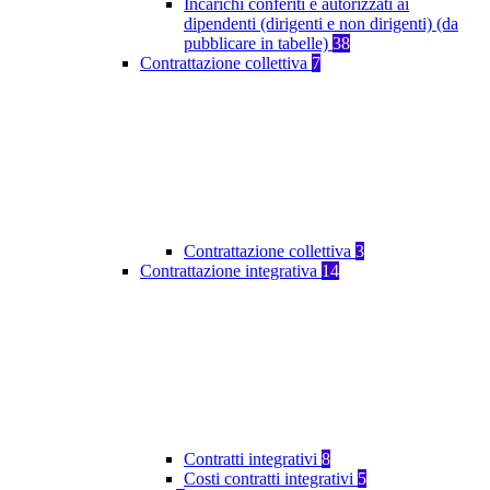
Incarichi conferiti e autorizzati ai
dipendenti (dirigenti e non dirigenti) (da
pubblicare in tabelle)
38
Contrattazione collettiva
7
Contrattazione collettiva
3
Contrattazione integrativa
14
Contratti integrativi
8
Costi contratti integrativi
5