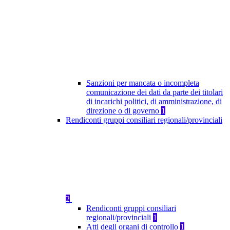
Sanzioni per mancata o incompleta
comunicazione dei dati da parte dei titolari
di incarichi politici, di amministrazione, di
direzione o di governo
1
Rendiconti gruppi consiliari regionali/provinciali
2
Rendiconti gruppi consiliari
regionali/provinciali
1
Atti degli organi di controllo
1