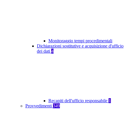
Monitoraggio tempi procedimentali
Dichiarazioni sostitutive e acquisizione d'ufficio
dei dati
4
Recapiti dell'ufficio responsabile
1
Provvedimenti
349