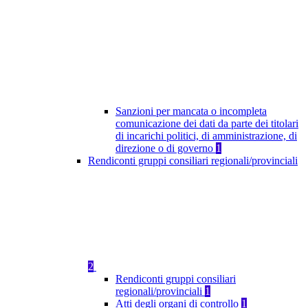
Sanzioni per mancata o incompleta
comunicazione dei dati da parte dei titolari
di incarichi politici, di amministrazione, di
direzione o di governo
1
Rendiconti gruppi consiliari regionali/provinciali
2
Rendiconti gruppi consiliari
regionali/provinciali
1
Atti degli organi di controllo
1