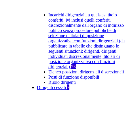
Incarichi dirigenziali, a qualsiasi titolo
conferiti, ivi inclusi quelli conferiti
discrezionalmente dall'organo di indirizzo
politico senza procedure pubbliche di
selezione e titolari di posizione
organizzativa con funzioni dirigenziali (da
pubblicare in tabelle che distinguano le
seguenti situazioni: dirigenti, dirigenti
individuati discrezionalmente, titolari di
posizione organizzativa con funzioni
dirigenziali)
23
Elenco posizioni dirigenziali discrezionali
Posti di funzione disponibili
Ruolo dirigenti
Dirigenti cessati
7