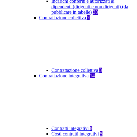
Incarichi conferiti e autorizzati ai
dipendenti (dirigenti e non dirigenti) (da
pubblicare in tabelle)
38
Contrattazione collettiva
7
Contrattazione collettiva
3
Contrattazione integrativa
14
Contratti integrativi
8
Costi contratti integrativi
5