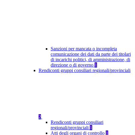
Sanzioni per mancata o incompleta
comunicazione dei dati da parte dei titolari
di incarichi politici, di amministrazione, di
direzione o di governo
1
Rendiconti gruppi consiliari regionali/provinciali
2
Rendiconti gruppi consiliari
regionali/provinciali
1
Atti degli organi di controllo
1