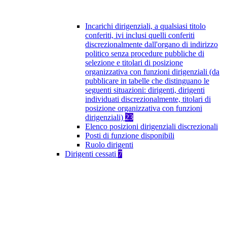
Incarichi dirigenziali, a qualsiasi titolo
conferiti, ivi inclusi quelli conferiti
discrezionalmente dall'organo di indirizzo
politico senza procedure pubbliche di
selezione e titolari di posizione
organizzativa con funzioni dirigenziali (da
pubblicare in tabelle che distinguano le
seguenti situazioni: dirigenti, dirigenti
individuati discrezionalmente, titolari di
posizione organizzativa con funzioni
dirigenziali)
23
Elenco posizioni dirigenziali discrezionali
Posti di funzione disponibili
Ruolo dirigenti
Dirigenti cessati
7