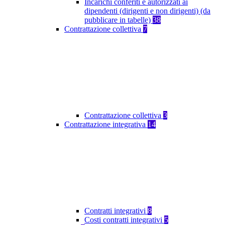
Incarichi conferiti e autorizzati ai
dipendenti (dirigenti e non dirigenti) (da
pubblicare in tabelle)
38
Contrattazione collettiva
7
Contrattazione collettiva
3
Contrattazione integrativa
14
Contratti integrativi
8
Costi contratti integrativi
5