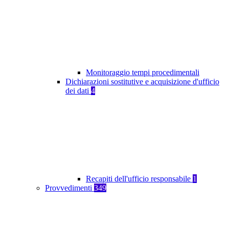
Monitoraggio tempi procedimentali
Dichiarazioni sostitutive e acquisizione d'ufficio
dei dati
4
Recapiti dell'ufficio responsabile
1
Provvedimenti
349