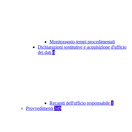
Monitoraggio tempi procedimentali
Dichiarazioni sostitutive e acquisizione d'ufficio
dei dati
4
Recapiti dell'ufficio responsabile
1
Provvedimenti
349