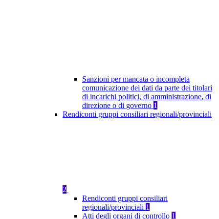
Sanzioni per mancata o incompleta
comunicazione dei dati da parte dei titolari
di incarichi politici, di amministrazione, di
direzione o di governo
1
Rendiconti gruppi consiliari regionali/provinciali
2
Rendiconti gruppi consiliari
regionali/provinciali
1
Atti degli organi di controllo
1