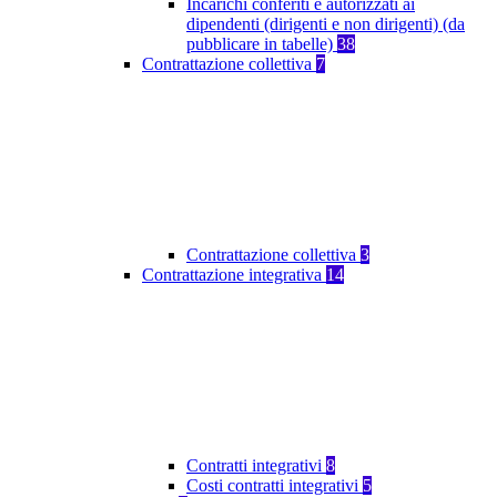
Incarichi conferiti e autorizzati ai
dipendenti (dirigenti e non dirigenti) (da
pubblicare in tabelle)
38
Contrattazione collettiva
7
Contrattazione collettiva
3
Contrattazione integrativa
14
Contratti integrativi
8
Costi contratti integrativi
5