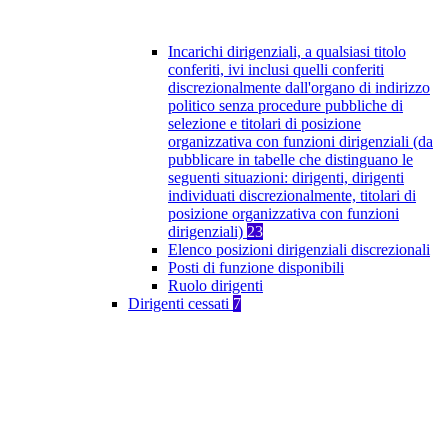
Incarichi dirigenziali, a qualsiasi titolo
conferiti, ivi inclusi quelli conferiti
discrezionalmente dall'organo di indirizzo
politico senza procedure pubbliche di
selezione e titolari di posizione
organizzativa con funzioni dirigenziali (da
pubblicare in tabelle che distinguano le
seguenti situazioni: dirigenti, dirigenti
individuati discrezionalmente, titolari di
posizione organizzativa con funzioni
dirigenziali)
23
Elenco posizioni dirigenziali discrezionali
Posti di funzione disponibili
Ruolo dirigenti
Dirigenti cessati
7