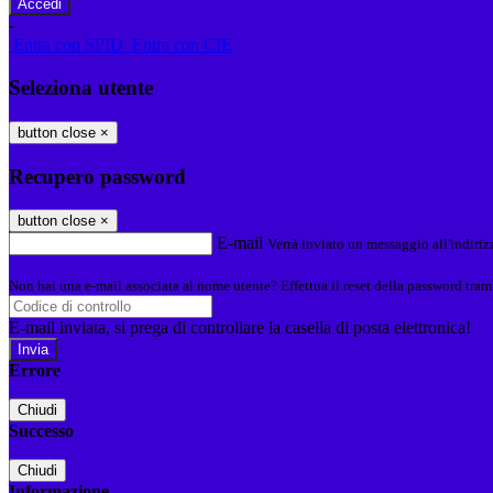
-
Entra con SPID
Entra con CIE
Seleziona utente
button close
×
Recupero password
button close
×
E-mail
Verrà inviato un messaggio all'indirizz
Non hai una e-mail associata al nome utente? Effettua il reset della password tram
E-mail inviata, si prega di controllare la casella di posta elettronica!
Errore
Chiudi
Successo
Chiudi
Informazione