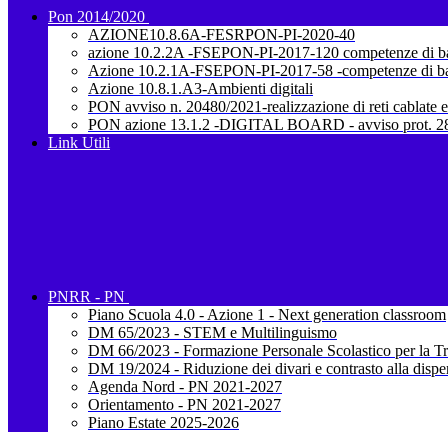
Pon 2014/2020
AZIONE10.8.6A-FESRPON-PI-2020-40
azione 10.2.2A -FSEPON-PI-2017-120 competenze di b
Azione 10.2.1A-FSEPON-PI-2017-58 -competenze di b
Azione 10.8.1.A3-Ambienti digitali
PON avviso n. 20480/2021-realizzazione di reti cablate e
PON azione 13.1.2 -DIGITAL BOARD - avviso prot. 28
Link Utili
PNRR - PN
Piano Scuola 4.0 - Azione 1 - Next generation classroom
DM 65/2023 - STEM e Multilinguismo
DM 66/2023 - Formazione Personale Scolastico per la Tr
DM 19/2024 - Riduzione dei divari e contrasto alla dispe
Agenda Nord - PN 2021-2027
Orientamento - PN 2021-2027
Piano Estate 2025-2026