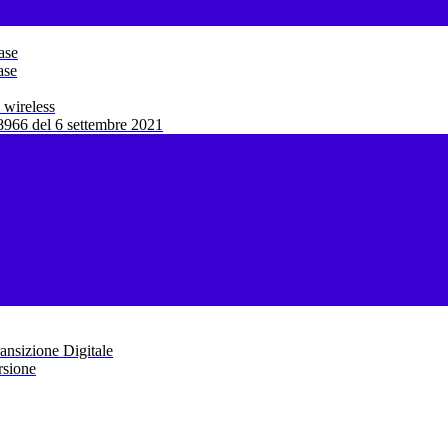
ase
ase
 wireless
966 del 6 settembre 2021
ansizione Digitale
rsione