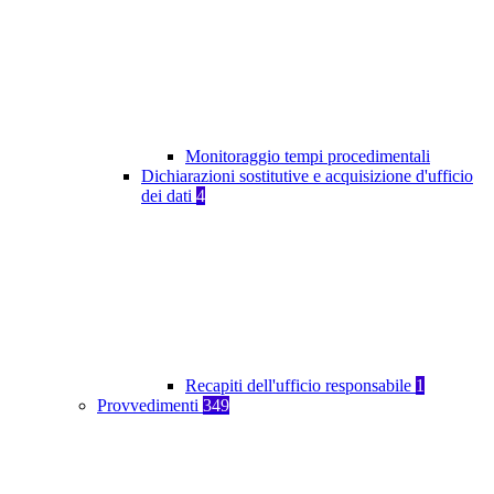
Monitoraggio tempi procedimentali
Dichiarazioni sostitutive e acquisizione d'ufficio
dei dati
4
Recapiti dell'ufficio responsabile
1
Provvedimenti
349