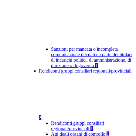
Sanzioni per mancata o incompleta
comunicazione dei dati da parte dei titolari
di incarichi politici, di amministrazione, di
direzione o di governo
1
Rendiconti gruppi consiliari regionali/provinciali
2
Rendiconti gruppi consiliari
regionali/provinciali
1
Atti degli organi di controllo
1