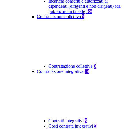
Incarichi conferiti e autorizzati ai
dipendenti (dirigenti e non dirigenti) (da
pubblicare in tabelle)
38
Contrattazione collettiva
7
Contrattazione collettiva
3
Contrattazione integrativa
14
Contratti integrativi
8
Costi contratti integrativi
5