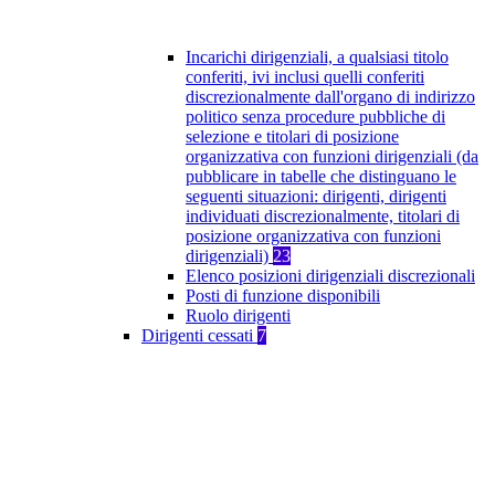
Incarichi dirigenziali, a qualsiasi titolo
conferiti, ivi inclusi quelli conferiti
discrezionalmente dall'organo di indirizzo
politico senza procedure pubbliche di
selezione e titolari di posizione
organizzativa con funzioni dirigenziali (da
pubblicare in tabelle che distinguano le
seguenti situazioni: dirigenti, dirigenti
individuati discrezionalmente, titolari di
posizione organizzativa con funzioni
dirigenziali)
23
Elenco posizioni dirigenziali discrezionali
Posti di funzione disponibili
Ruolo dirigenti
Dirigenti cessati
7