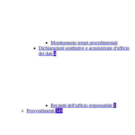
Monitoraggio tempi procedimentali
Dichiarazioni sostitutive e acquisizione d'ufficio
dei dati
4
Recapiti dell'ufficio responsabile
1
Provvedimenti
349