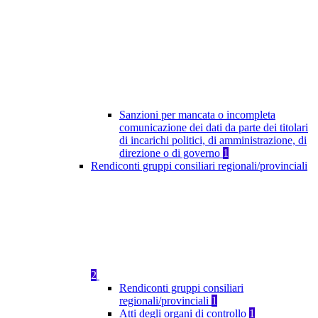
Sanzioni per mancata o incompleta
comunicazione dei dati da parte dei titolari
di incarichi politici, di amministrazione, di
direzione o di governo
1
Rendiconti gruppi consiliari regionali/provinciali
2
Rendiconti gruppi consiliari
regionali/provinciali
1
Atti degli organi di controllo
1