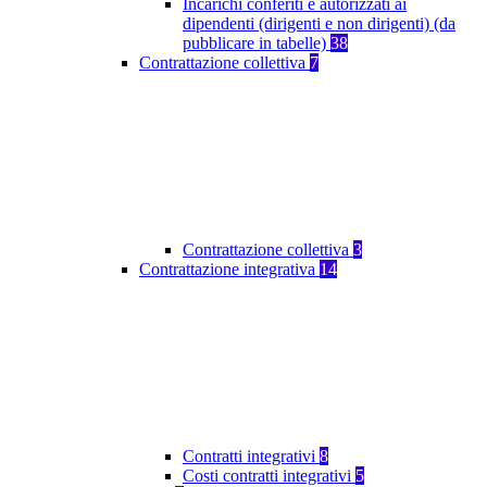
Incarichi conferiti e autorizzati ai
dipendenti (dirigenti e non dirigenti) (da
pubblicare in tabelle)
38
Contrattazione collettiva
7
Contrattazione collettiva
3
Contrattazione integrativa
14
Contratti integrativi
8
Costi contratti integrativi
5