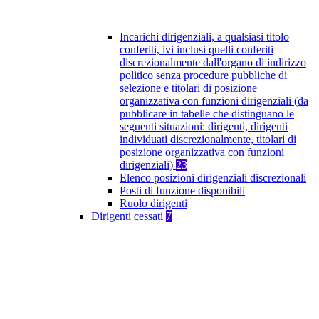
Incarichi dirigenziali, a qualsiasi titolo
conferiti, ivi inclusi quelli conferiti
discrezionalmente dall'organo di indirizzo
politico senza procedure pubbliche di
selezione e titolari di posizione
organizzativa con funzioni dirigenziali (da
pubblicare in tabelle che distinguano le
seguenti situazioni: dirigenti, dirigenti
individuati discrezionalmente, titolari di
posizione organizzativa con funzioni
dirigenziali)
23
Elenco posizioni dirigenziali discrezionali
Posti di funzione disponibili
Ruolo dirigenti
Dirigenti cessati
7