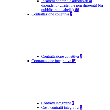
Incarichi conferiti e autorizzati ai
dipendenti (dirigenti e non dirigenti) (da
pubblicare in tabelle)
38
Contrattazione collettiva
7
Contrattazione collettiva
3
Contrattazione integrativa
14
Contratti integrativi
8
Costi contratti integrativi
5