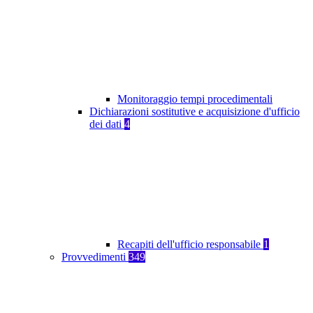
Monitoraggio tempi procedimentali
Dichiarazioni sostitutive e acquisizione d'ufficio
dei dati
4
Recapiti dell'ufficio responsabile
1
Provvedimenti
349