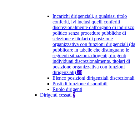
Incarichi dirigenziali, a qualsiasi titolo
conferiti, ivi inclusi quelli conferiti
discrezionalmente dall'organo di indirizzo
politico senza procedure pubbliche di
selezione e titolari di posizione
organizzativa con funzioni dirigenziali (da
pubblicare in tabelle che distinguano le
seguenti situazioni: dirigenti, dirigenti
individuati discrezionalmente, titolari di
posizione organizzativa con funzioni
dirigenziali)
23
Elenco posizioni dirigenziali discrezionali
Posti di funzione disponibili
Ruolo dirigenti
Dirigenti cessati
7