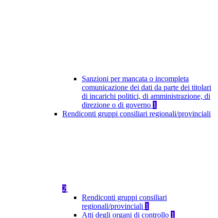
Sanzioni per mancata o incompleta
comunicazione dei dati da parte dei titolari
di incarichi politici, di amministrazione, di
direzione o di governo
1
Rendiconti gruppi consiliari regionali/provinciali
2
Rendiconti gruppi consiliari
regionali/provinciali
1
Atti degli organi di controllo
1