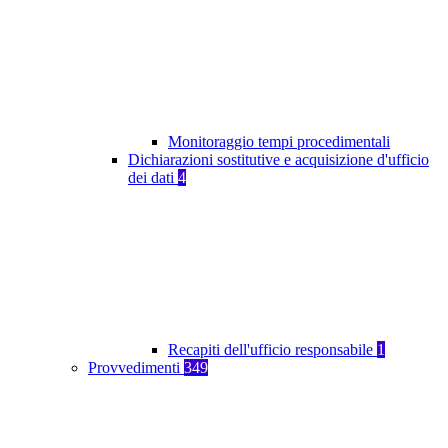
Monitoraggio tempi procedimentali
Dichiarazioni sostitutive e acquisizione d'ufficio
dei dati
4
Recapiti dell'ufficio responsabile
1
Provvedimenti
349