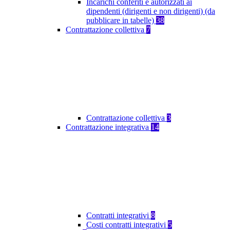
Incarichi conferiti e autorizzati ai
dipendenti (dirigenti e non dirigenti) (da
pubblicare in tabelle)
38
Contrattazione collettiva
7
Contrattazione collettiva
3
Contrattazione integrativa
14
Contratti integrativi
8
Costi contratti integrativi
5