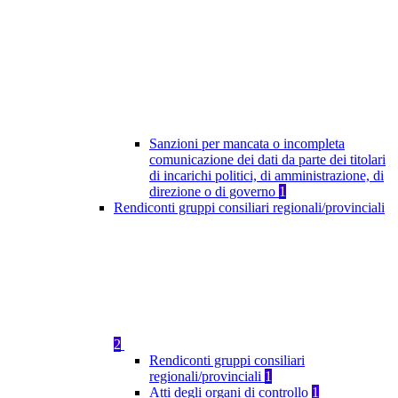
Sanzioni per mancata o incompleta
comunicazione dei dati da parte dei titolari
di incarichi politici, di amministrazione, di
direzione o di governo
1
Rendiconti gruppi consiliari regionali/provinciali
2
Rendiconti gruppi consiliari
regionali/provinciali
1
Atti degli organi di controllo
1