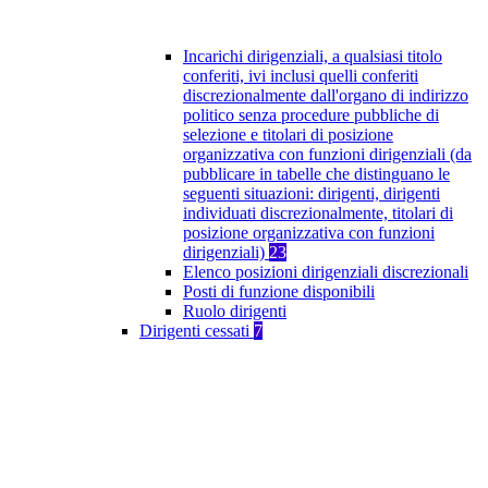
Incarichi dirigenziali, a qualsiasi titolo
conferiti, ivi inclusi quelli conferiti
discrezionalmente dall'organo di indirizzo
politico senza procedure pubbliche di
selezione e titolari di posizione
organizzativa con funzioni dirigenziali (da
pubblicare in tabelle che distinguano le
seguenti situazioni: dirigenti, dirigenti
individuati discrezionalmente, titolari di
posizione organizzativa con funzioni
dirigenziali)
23
Elenco posizioni dirigenziali discrezionali
Posti di funzione disponibili
Ruolo dirigenti
Dirigenti cessati
7