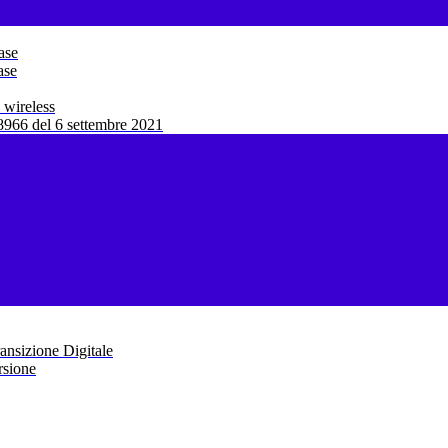
ase
ase
 wireless
966 del 6 settembre 2021
ansizione Digitale
rsione