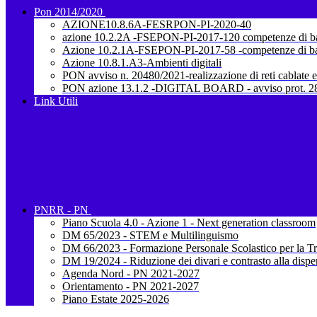
Pon 2014/2020
AZIONE10.8.6A-FESRPON-PI-2020-40
azione 10.2.2A -FSEPON-PI-2017-120 competenze di b
Azione 10.2.1A-FSEPON-PI-2017-58 -competenze di b
Azione 10.8.1.A3-Ambienti digitali
PON avviso n. 20480/2021-realizzazione di reti cablate e
PON azione 13.1.2 -DIGITAL BOARD - avviso prot. 28
Link Utili
PNRR - PN
Piano Scuola 4.0 - Azione 1 - Next generation classroom
DM 65/2023 - STEM e Multilinguismo
DM 66/2023 - Formazione Personale Scolastico per la Tr
DM 19/2024 - Riduzione dei divari e contrasto alla dispe
Agenda Nord - PN 2021-2027
Orientamento - PN 2021-2027
Piano Estate 2025-2026