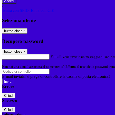
-
Entra con SPID
Entra con CIE
Seleziona utente
button close
×
Recupero password
button close
×
E-mail
Verrà inviato un messaggio all'indirizz
Non hai una e-mail associata al nome utente? Effettua il reset della password tram
E-mail inviata, si prega di controllare la casella di posta elettronica!
Errore
Chiudi
Successo
Chiudi
Informazione