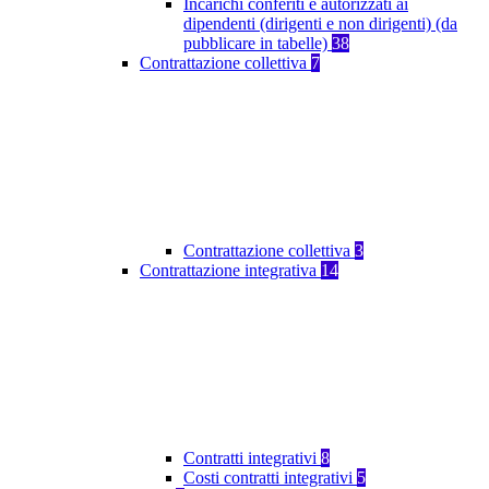
Incarichi conferiti e autorizzati ai
dipendenti (dirigenti e non dirigenti) (da
pubblicare in tabelle)
38
Contrattazione collettiva
7
Contrattazione collettiva
3
Contrattazione integrativa
14
Contratti integrativi
8
Costi contratti integrativi
5