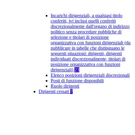
Incarichi dirigenziali, a qualsiasi titolo
conferiti, ivi inclusi quelli conferiti
discrezionalmente dall'organo di indirizzo
politico senza procedure pubbliche di
selezione e titolari di posizione
organizzativa con funzioni dirigenziali (da
pubblicare in tabelle che distinguano le
seguenti situazioni: dirigenti, dirigenti
individuati discrezionalmente, titolari di
posizione organizzativa con funzioni
dirigenziali)
23
Elenco posizioni dirigenziali discrezionali
Posti di funzione disponibili
Ruolo dirigenti
Dirigenti cessati
7