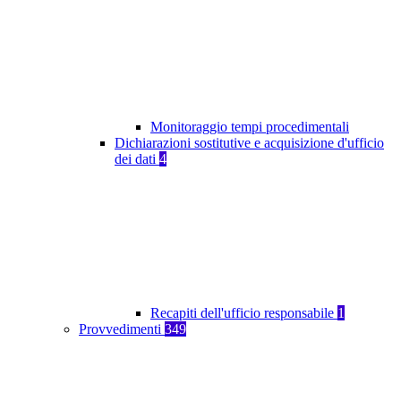
Monitoraggio tempi procedimentali
Dichiarazioni sostitutive e acquisizione d'ufficio
dei dati
4
Recapiti dell'ufficio responsabile
1
Provvedimenti
349