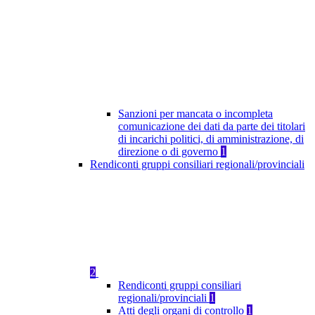
Sanzioni per mancata o incompleta
comunicazione dei dati da parte dei titolari
di incarichi politici, di amministrazione, di
direzione o di governo
1
Rendiconti gruppi consiliari regionali/provinciali
2
Rendiconti gruppi consiliari
regionali/provinciali
1
Atti degli organi di controllo
1