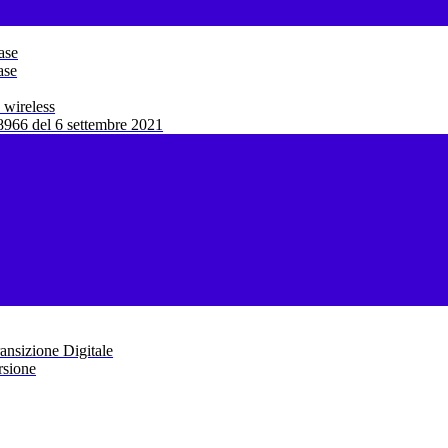
ase
ase
 wireless
966 del 6 settembre 2021
ansizione Digitale
rsione