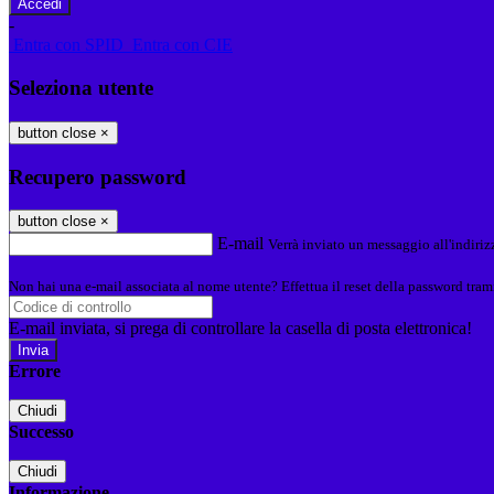
-
Entra con SPID
Entra con CIE
Seleziona utente
button close
×
Recupero password
button close
×
E-mail
Verrà inviato un messaggio all'indirizz
Non hai una e-mail associata al nome utente? Effettua il reset della password tram
E-mail inviata, si prega di controllare la casella di posta elettronica!
Errore
Chiudi
Successo
Chiudi
Informazione