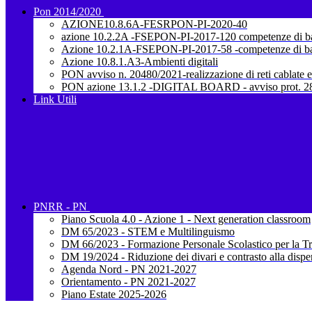
Pon 2014/2020
AZIONE10.8.6A-FESRPON-PI-2020-40
azione 10.2.2A -FSEPON-PI-2017-120 competenze di b
Azione 10.2.1A-FSEPON-PI-2017-58 -competenze di b
Azione 10.8.1.A3-Ambienti digitali
PON avviso n. 20480/2021-realizzazione di reti cablate e
PON azione 13.1.2 -DIGITAL BOARD - avviso prot. 28
Link Utili
PNRR - PN
Piano Scuola 4.0 - Azione 1 - Next generation classroom
DM 65/2023 - STEM e Multilinguismo
DM 66/2023 - Formazione Personale Scolastico per la Tr
DM 19/2024 - Riduzione dei divari e contrasto alla dispe
Agenda Nord - PN 2021-2027
Orientamento - PN 2021-2027
Piano Estate 2025-2026