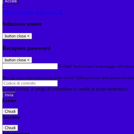
-
Entra con SPID
Entra con CIE
Seleziona utente
button close
×
Recupero password
button close
×
E-mail
Verrà inviato un messaggio all'indirizz
Non hai una e-mail associata al nome utente? Effettua il reset della password tram
E-mail inviata, si prega di controllare la casella di posta elettronica!
Errore
Chiudi
Successo
Chiudi
Informazione