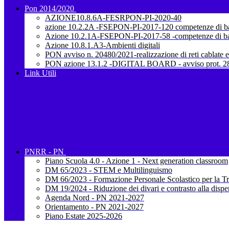
Pon 2014/2020
AZIONE10.8.6A-FESRPON-PI-2020-40
azione 10.2.2A -FSEPON-PI-2017-120 competenze di b
Azione 10.2.1A-FSEPON-PI-2017-58 -competenze di b
Azione 10.8.1.A3-Ambienti digitali
PON avviso n. 20480/2021-realizzazione di reti cablate e
PON azione 13.1.2 -DIGITAL BOARD - avviso prot. 28
Link Utili
PNRR - PN
Piano Scuola 4.0 - Azione 1 - Next generation classroom
DM 65/2023 - STEM e Multilinguismo
DM 66/2023 - Formazione Personale Scolastico per la Tr
DM 19/2024 - Riduzione dei divari e contrasto alla dispe
Agenda Nord - PN 2021-2027
Orientamento - PN 2021-2027
Piano Estate 2025-2026