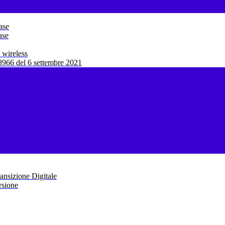
ase
ase
 wireless
966 del 6 settembre 2021
ansizione Digitale
rsione