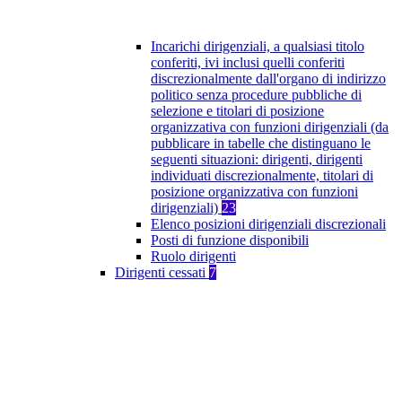
Incarichi dirigenziali, a qualsiasi titolo
conferiti, ivi inclusi quelli conferiti
discrezionalmente dall'organo di indirizzo
politico senza procedure pubbliche di
selezione e titolari di posizione
organizzativa con funzioni dirigenziali (da
pubblicare in tabelle che distinguano le
seguenti situazioni: dirigenti, dirigenti
individuati discrezionalmente, titolari di
posizione organizzativa con funzioni
dirigenziali)
23
Elenco posizioni dirigenziali discrezionali
Posti di funzione disponibili
Ruolo dirigenti
Dirigenti cessati
7