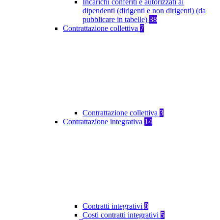
Incarichi conferiti e autorizzati ai
dipendenti (dirigenti e non dirigenti) (da
pubblicare in tabelle)
38
Contrattazione collettiva
7
Contrattazione collettiva
3
Contrattazione integrativa
14
Contratti integrativi
8
Costi contratti integrativi
5