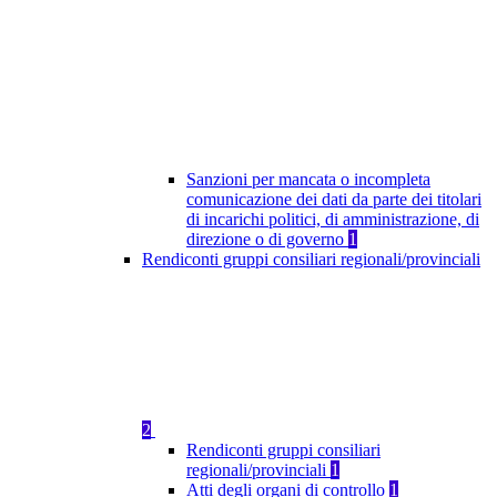
Sanzioni per mancata o incompleta
comunicazione dei dati da parte dei titolari
di incarichi politici, di amministrazione, di
direzione o di governo
1
Rendiconti gruppi consiliari regionali/provinciali
2
Rendiconti gruppi consiliari
regionali/provinciali
1
Atti degli organi di controllo
1