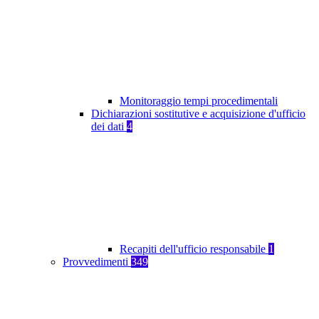
Monitoraggio tempi procedimentali
Dichiarazioni sostitutive e acquisizione d'ufficio
dei dati
4
Recapiti dell'ufficio responsabile
1
Provvedimenti
349