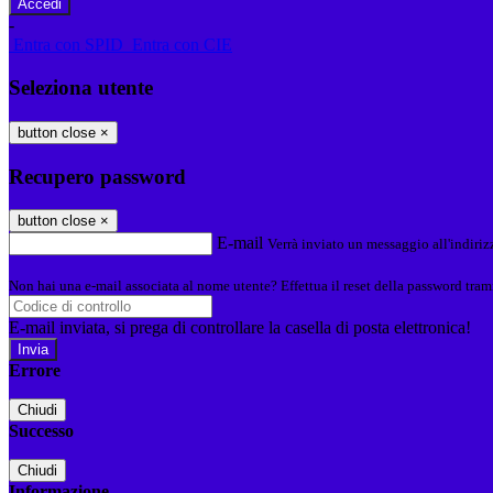
-
Entra con SPID
Entra con CIE
Seleziona utente
button close
×
Recupero password
button close
×
E-mail
Verrà inviato un messaggio all'indirizz
Non hai una e-mail associata al nome utente? Effettua il reset della password tram
E-mail inviata, si prega di controllare la casella di posta elettronica!
Errore
Chiudi
Successo
Chiudi
Informazione