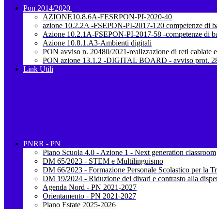
Pon 2014/2020
AZIONE10.8.6A-FESRPON-PI-2020-40
azione 10.2.2A -FSEPON-PI-2017-120 competenze di b
Azione 10.2.1A-FSEPON-PI-2017-58 -competenze di b
Azione 10.8.1.A3-Ambienti digitali
PON avviso n. 20480/2021-realizzazione di reti cablate e
PON azione 13.1.2 -DIGITAL BOARD - avviso prot. 28
Link Utili
PNRR - PN
Piano Scuola 4.0 - Azione 1 - Next generation classroom
DM 65/2023 - STEM e Multilinguismo
DM 66/2023 - Formazione Personale Scolastico per la Tr
DM 19/2024 - Riduzione dei divari e contrasto alla dispe
Agenda Nord - PN 2021-2027
Orientamento - PN 2021-2027
Piano Estate 2025-2026