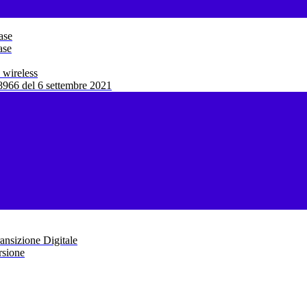
ase
ase
 wireless
966 del 6 settembre 2021
ansizione Digitale
rsione