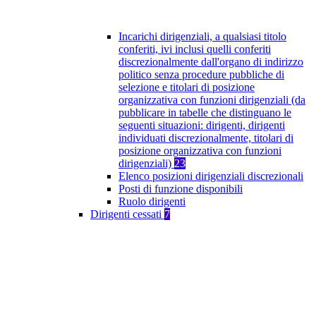
Incarichi dirigenziali, a qualsiasi titolo
conferiti, ivi inclusi quelli conferiti
discrezionalmente dall'organo di indirizzo
politico senza procedure pubbliche di
selezione e titolari di posizione
organizzativa con funzioni dirigenziali (da
pubblicare in tabelle che distinguano le
seguenti situazioni: dirigenti, dirigenti
individuati discrezionalmente, titolari di
posizione organizzativa con funzioni
dirigenziali)
23
Elenco posizioni dirigenziali discrezionali
Posti di funzione disponibili
Ruolo dirigenti
Dirigenti cessati
7