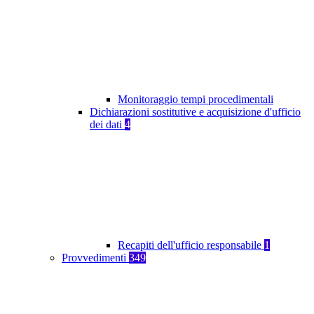
Monitoraggio tempi procedimentali
Dichiarazioni sostitutive e acquisizione d'ufficio
dei dati
4
Recapiti dell'ufficio responsabile
1
Provvedimenti
349