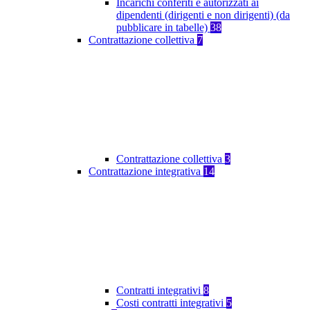
Incarichi conferiti e autorizzati ai
dipendenti (dirigenti e non dirigenti) (da
pubblicare in tabelle)
38
Contrattazione collettiva
7
Contrattazione collettiva
3
Contrattazione integrativa
14
Contratti integrativi
8
Costi contratti integrativi
5