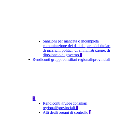
Sanzioni per mancata o incompleta
comunicazione dei dati da parte dei titolari
di incarichi politici, di amministrazione, di
direzione o di governo
1
Rendiconti gruppi consiliari regionali/provinciali
2
Rendiconti gruppi consiliari
regionali/provinciali
1
Atti degli organi di controllo
1