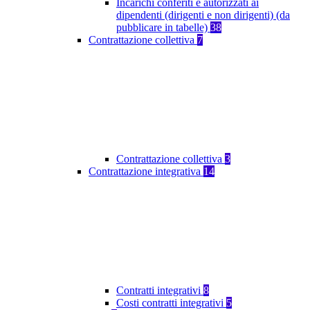
Incarichi conferiti e autorizzati ai
dipendenti (dirigenti e non dirigenti) (da
pubblicare in tabelle)
38
Contrattazione collettiva
7
Contrattazione collettiva
3
Contrattazione integrativa
14
Contratti integrativi
8
Costi contratti integrativi
5