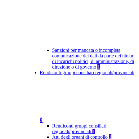
Sanzioni per mancata o incompleta
comunicazione dei dati da parte dei titolari
di incarichi politici, di amministrazione, di
direzione o di governo
1
Rendiconti gruppi consiliari regionali/provinciali
2
Rendiconti gruppi consiliari
regionali/provinciali
1
Atti degli organi di controllo
1