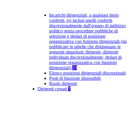
Incarichi dirigenziali, a qualsiasi titolo
conferiti, ivi inclusi quelli conferiti
discrezionalmente dall'organo di indirizzo
politico senza procedure pubbliche di
selezione e titolari di posizione
organizzativa con funzioni dirigenziali (da
pubblicare in tabelle che distinguano le
seguenti situazioni: dirigenti, dirigenti
individuati discrezionalmente, titolari di
posizione organizzativa con funzioni
dirigenziali)
23
Elenco posizioni dirigenziali discrezionali
Posti di funzione disponibili
Ruolo dirigenti
Dirigenti cessati
7