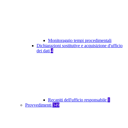
Monitoraggio tempi procedimentali
Dichiarazioni sostitutive e acquisizione d'ufficio
dei dati
4
Recapiti dell'ufficio responsabile
1
Provvedimenti
349