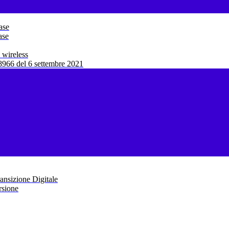
ase
ase
 wireless
966 del 6 settembre 2021
ansizione Digitale
rsione