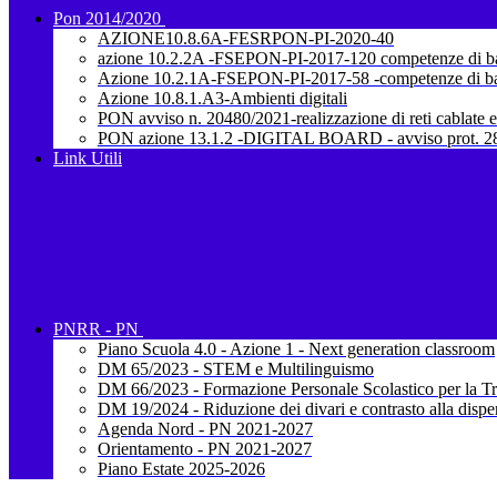
Pon 2014/2020
AZIONE10.8.6A-FESRPON-PI-2020-40
azione 10.2.2A -FSEPON-PI-2017-120 competenze di b
Azione 10.2.1A-FSEPON-PI-2017-58 -competenze di b
Azione 10.8.1.A3-Ambienti digitali
PON avviso n. 20480/2021-realizzazione di reti cablate e
PON azione 13.1.2 -DIGITAL BOARD - avviso prot. 28
Link Utili
PNRR - PN
Piano Scuola 4.0 - Azione 1 - Next generation classroom
DM 65/2023 - STEM e Multilinguismo
DM 66/2023 - Formazione Personale Scolastico per la Tr
DM 19/2024 - Riduzione dei divari e contrasto alla dispe
Agenda Nord - PN 2021-2027
Orientamento - PN 2021-2027
Piano Estate 2025-2026