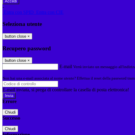
-
Entra con SPID
Entra con CIE
Seleziona utente
button close
×
Recupero password
button close
×
E-mail
Verrà inviato un messaggio all'indirizz
Non hai una e-mail associata al nome utente? Effettua il reset della password tram
E-mail inviata, si prega di controllare la casella di posta elettronica!
Errore
Chiudi
Successo
Chiudi
Informazione