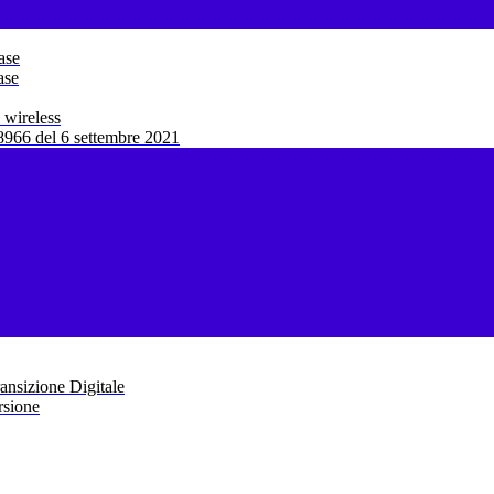
ase
ase
 wireless
966 del 6 settembre 2021
ansizione Digitale
rsione