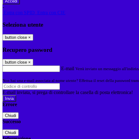
-
Entra con SPID
Entra con CIE
Seleziona utente
button close
×
Recupero password
button close
×
E-mail
Verrà inviato un messaggio all'indirizz
Non hai una e-mail associata al nome utente? Effettua il reset della password tram
E-mail inviata, si prega di controllare la casella di posta elettronica!
Errore
Chiudi
Successo
Chiudi
Informazione