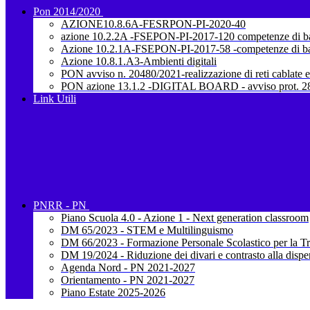
Pon 2014/2020
AZIONE10.8.6A-FESRPON-PI-2020-40
azione 10.2.2A -FSEPON-PI-2017-120 competenze di b
Azione 10.2.1A-FSEPON-PI-2017-58 -competenze di b
Azione 10.8.1.A3-Ambienti digitali
PON avviso n. 20480/2021-realizzazione di reti cablate e
PON azione 13.1.2 -DIGITAL BOARD - avviso prot. 28
Link Utili
PNRR - PN
Piano Scuola 4.0 - Azione 1 - Next generation classroom
DM 65/2023 - STEM e Multilinguismo
DM 66/2023 - Formazione Personale Scolastico per la Tr
DM 19/2024 - Riduzione dei divari e contrasto alla dispe
Agenda Nord - PN 2021-2027
Orientamento - PN 2021-2027
Piano Estate 2025-2026