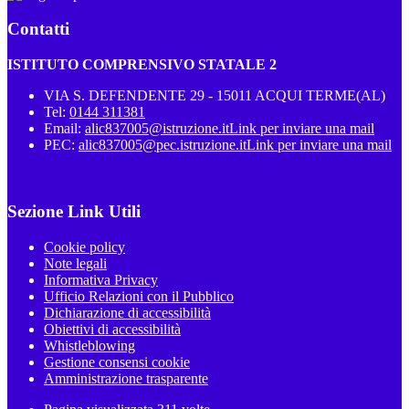
Contatti
ISTITUTO COMPRENSIVO STATALE 2
VIA S. DEFENDENTE 29 - 15011 ACQUI TERME(AL)
Tel:
0144 311381
Email:
alic837005@istruzione.it
Link per inviare una mail
PEC:
alic837005@pec.istruzione.it
Link per inviare una mail
Sezione Link Utili
Cookie policy
Note legali
Informativa Privacy
Ufficio Relazioni con il Pubblico
Dichiarazione di accessibilità
Obiettivi di accessibilità
Whistleblowing
Gestione consensi cookie
Amministrazione trasparente