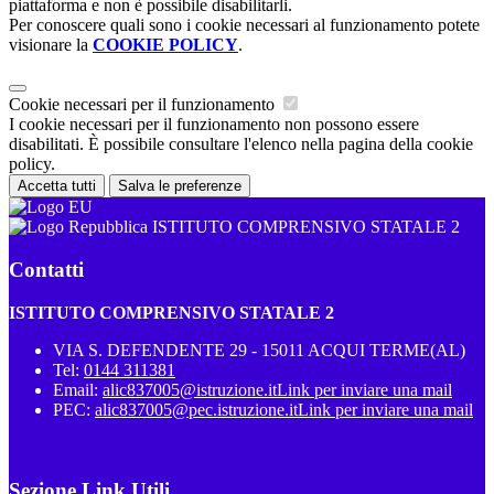
piattaforma e non è possibile disabilitarli.
Per conoscere quali sono i cookie necessari al funzionamento potete
visionare la
COOKIE POLICY
.
Cookie necessari per il funzionamento
I cookie necessari per il funzionamento non possono essere
disabilitati. È possibile consultare l'elenco nella pagina della cookie
policy.
Accetta tutti
Salva le preferenze
ISTITUTO COMPRENSIVO STATALE 2
Contatti
ISTITUTO COMPRENSIVO STATALE 2
VIA S. DEFENDENTE 29 - 15011 ACQUI TERME(AL)
Tel:
0144 311381
Email:
alic837005@istruzione.it
Link per inviare una mail
PEC:
alic837005@pec.istruzione.it
Link per inviare una mail
Sezione Link Utili