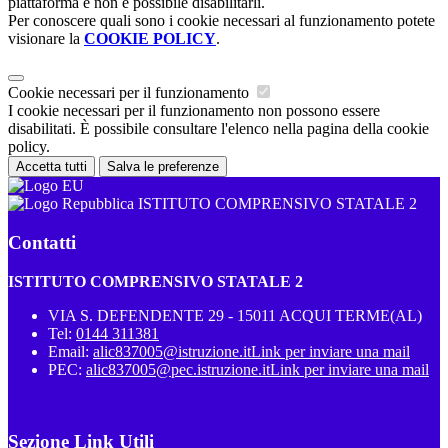
piattaforma e non è possibile disabilitarli.
Per conoscere quali sono i cookie necessari al funzionamento potete
visionare la
COOKIE POLICY
.
Cookie necessari per il funzionamento
I cookie necessari per il funzionamento non possono essere
disabilitati. È possibile consultare l'elenco nella pagina della cookie
policy.
Accetta tutti
Salva le preferenze
ISTITUTO COMPRENSIVO STATALE 2
Contatti
ISTITUTO COMPRENSIVO STATALE 2
VIA S. DEFENDENTE 29 - 15011 ACQUI TERME(AL)
Tel:
0144 311381
Email:
alic837005@istruzione.it
Link per inviare una mail
PEC:
alic837005@pec.istruzione.it
Link per inviare una mail
Sezione Link Utili