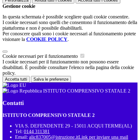
Personalizza
Rifiuta tutti
i cookies
Accetta tutti
i cookies
Gestione cookie
In questa schermata è possibile scegliere quali cookie consentire.
I cookie necessari sono quelli che consentono il funzionamento della
piattaforma e non è possibile disabilitarli.
Per conoscere quali sono i cookie necessari al funzionamento potete
visionare la
COOKIE POLICY
.
Cookie necessari per il funzionamento
I cookie necessari per il funzionamento non possono essere
disabilitati. È possibile consultare l'elenco nella pagina della cookie
policy.
Accetta tutti
Salva le preferenze
ISTITUTO COMPRENSIVO STATALE 2
Contatti
ISTITUTO COMPRENSIVO STATALE 2
VIA S. DEFENDENTE 29 - 15011 ACQUI TERME(AL)
Tel:
0144 311381
Email:
alic837005@istruzione.it
Link per inviare una mail