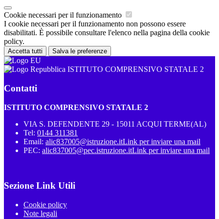
Cookie necessari per il funzionamento
I cookie necessari per il funzionamento non possono essere
disabilitati. È possibile consultare l'elenco nella pagina della cookie
policy.
Accetta tutti
Salva le preferenze
ISTITUTO COMPRENSIVO STATALE 2
Contatti
ISTITUTO COMPRENSIVO STATALE 2
VIA S. DEFENDENTE 29 - 15011 ACQUI TERME(AL)
Tel:
0144 311381
Email:
alic837005@istruzione.it
Link per inviare una mail
PEC:
alic837005@pec.istruzione.it
Link per inviare una mail
Sezione Link Utili
Cookie policy
Note legali