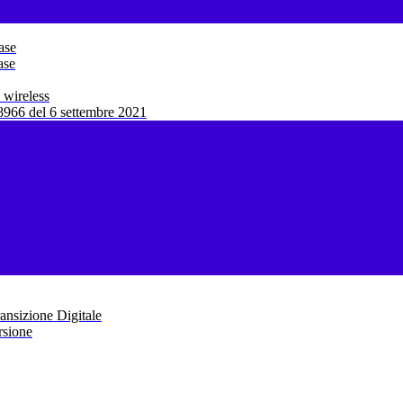
ase
ase
 wireless
966 del 6 settembre 2021
ansizione Digitale
rsione