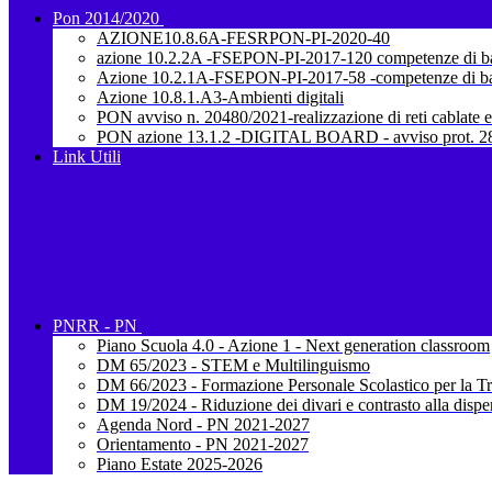
Pon 2014/2020
AZIONE10.8.6A-FESRPON-PI-2020-40
azione 10.2.2A -FSEPON-PI-2017-120 competenze di b
Azione 10.2.1A-FSEPON-PI-2017-58 -competenze di b
Azione 10.8.1.A3-Ambienti digitali
PON avviso n. 20480/2021-realizzazione di reti cablate e
PON azione 13.1.2 -DIGITAL BOARD - avviso prot. 28
Link Utili
PNRR - PN
Piano Scuola 4.0 - Azione 1 - Next generation classroom
DM 65/2023 - STEM e Multilinguismo
DM 66/2023 - Formazione Personale Scolastico per la Tr
DM 19/2024 - Riduzione dei divari e contrasto alla dispe
Agenda Nord - PN 2021-2027
Orientamento - PN 2021-2027
Piano Estate 2025-2026