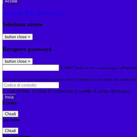
-
Entra con SPID
Entra con CIE
Seleziona utente
button close
×
Recupero password
button close
×
E-mail
Verrà inviato un messaggio all'indirizz
Non hai una e-mail associata al nome utente? Effettua il reset della password tram
E-mail inviata, si prega di controllare la casella di posta elettronica!
Errore
Chiudi
Successo
Chiudi
Informazione