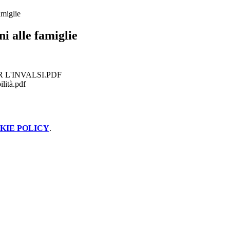
amiglie
i alle famiglie
 L'INVALSI.PDF
ilità.pdf
KIE POLICY
.