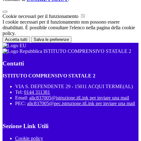
Cookie necessari per il funzionamento
I cookie necessari per il funzionamento non possono essere
disabilitati. È possibile consultare l'elenco nella pagina della cookie
policy.
Accetta tutti
Salva le preferenze
ISTITUTO COMPRENSIVO STATALE 2
Contatti
ISTITUTO COMPRENSIVO STATALE 2
VIA S. DEFENDENTE 29 - 15011 ACQUI TERME(AL)
Tel:
0144 311381
Email:
alic837005@istruzione.it
Link per inviare una mail
PEC:
alic837005@pec.istruzione.it
Link per inviare una mail
Sezione Link Utili
Cookie policy