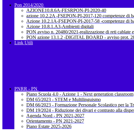
Pon 2014/2020
AZIONE10.8.6A-FESRPON-PI-2020-40
azione 10.2.2A -FSEPON-PI-2017-120 competenze di b
Azione 10.2.1A-FSEPON-PI-2017-58 -competenze di b
Azione 10.8.1.A3-Ambienti digitali
PON avviso n. 20480/2021-realizzazione di reti cablate e
PON azione 13.1.2 -DIGITAL BOARD - avviso prot. 28
Link Utili
PNRR - PN
Piano Scuola 4.0 - Azione 1 - Next generation classroom
DM 65/2023 - STEM e Multilinguismo
DM 66/2023 - Formazione Personale Scolastico per la Tr
DM 19/2024 - Riduzione dei divari e contrasto alla dispe
Agenda Nord - PN 2021-2027
Orientamento - PN 2021-2027
Piano Estate 2025-2026