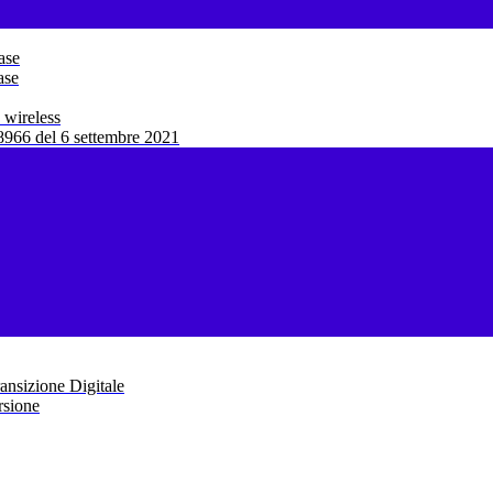
ase
ase
 wireless
966 del 6 settembre 2021
ansizione Digitale
rsione