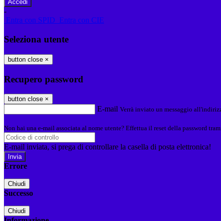
-
Entra con SPID
Entra con CIE
Seleziona utente
button close
×
Recupero password
button close
×
E-mail
Verrà inviato un messaggio all'indirizz
Non hai una e-mail associata al nome utente? Effettua il reset della password tram
E-mail inviata, si prega di controllare la casella di posta elettronica!
Errore
Chiudi
Successo
Chiudi
Informazione