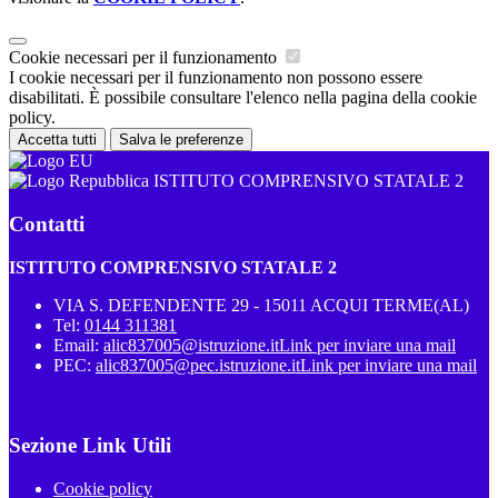
Cookie necessari per il funzionamento
I cookie necessari per il funzionamento non possono essere
disabilitati. È possibile consultare l'elenco nella pagina della cookie
policy.
Accetta tutti
Salva le preferenze
ISTITUTO COMPRENSIVO STATALE 2
Contatti
ISTITUTO COMPRENSIVO STATALE 2
VIA S. DEFENDENTE 29 - 15011 ACQUI TERME(AL)
Tel:
0144 311381
Email:
alic837005@istruzione.it
Link per inviare una mail
PEC:
alic837005@pec.istruzione.it
Link per inviare una mail
Sezione Link Utili
Cookie policy