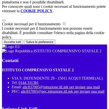
piattaforma e non è possibile disabilitarli.
Per conoscere quali sono i cookie necessari al funzionamento potete
visionare la
COOKIE POLICY
.
Cookie necessari per il funzionamento
I cookie necessari per il funzionamento non possono essere
disabilitati. È possibile consultare l'elenco nella pagina della cookie
policy.
Accetta tutti
Salva le preferenze
ISTITUTO COMPRENSIVO STATALE 2
Contatti
ISTITUTO COMPRENSIVO STATALE 2
VIA S. DEFENDENTE 29 - 15011 ACQUI TERME(AL)
Tel:
0144 311381
Email:
alic837005@istruzione.it
Link per inviare una mail
PEC:
alic837005@pec.istruzione.it
Link per inviare una mail
Sezione Link Utili